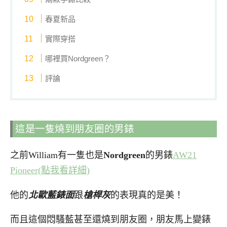
春夏新品
實際穿搭
哪裡買Nordgreen？
評論
這是一隻燒到朋友圈的男錶
之前William有一隻也是
Nordgreen
的男錶
AW21
Pioneer(點我看詳細)
他的
北歐藍錶面
跟
槍桿灰
的表現真的是美！
而且這個悶騷藍甚至還燒到朋友圈，朋友馬上變錶