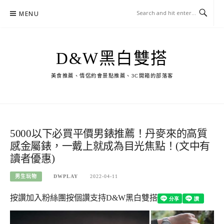
Skip
MENU
to
content
D&W黑白雙搭
美食推薦、情侶約會景點推薦、3C開箱的部落客
5000以下必買平價男錶推薦！丹麥來的高質
感金屬錶，一戴上就成為目光焦點！(文中有
讀者優惠)
男生玩物
DWPLAY
2022-04-11
按讚加入粉絲團
按個讚支持D&W黑白雙搭