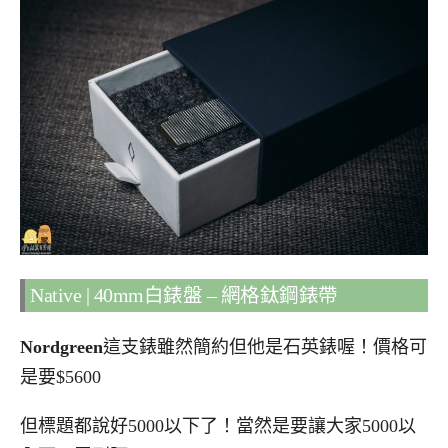
Native | 40mm白錶盤 – 網格鈦鋼錶帶
Nordgreen
這支錶雖然簡約但他是石英錶喔！價格可
是要$5600
但標題都說好5000以下了！當然是要讓大家5000以