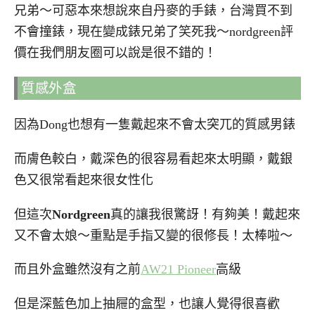
兄弟～可惡本來想說來自丹麥的手錶，台灣買不到
不會撞錶，現在變成錶兄弟了笑死我～nordgreen評
價在我們朋友圈可以說是很不錯的！
質感外盒
因為Dong也想有一隻戴起來不會太突兀的質感男錶
而膚色較白，戴深色的很容易看起來太明顯，戴銀
色又很常看起來很女性化
但這次
Nordgreen
真的讓我很驚訝！有夠美！戴起來
又不會太娘～重點是手指又變的很修長！太棒啦～
而且外盒雖然沒有之前
AW21 Pioneer
高級
但是深藍色加上抽屜的盒型，也讓人覺得很喜歡