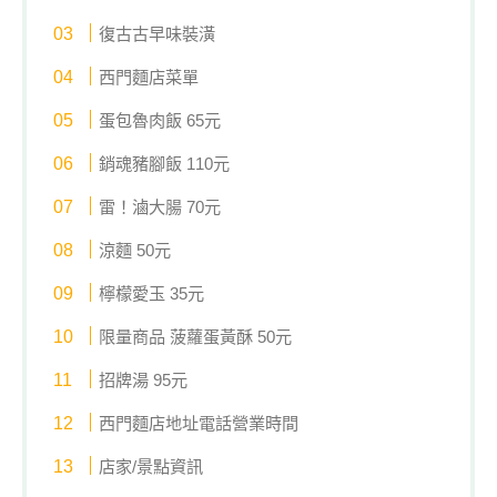
復古古早味裝潢
西門麵店菜單
蛋包魯肉飯 65元
銷魂豬腳飯 110元
雷！滷大腸 70元
涼麵 50元
檸檬愛玉 35元
限量商品 菠蘿蛋黃酥 50元
招牌湯 95元
西門麵店地址電話營業時間
店家/景點資訊