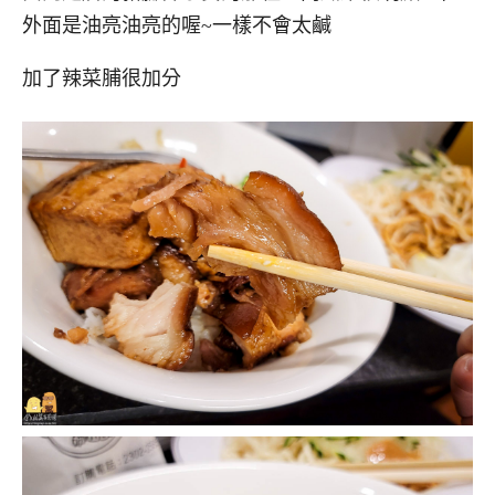
外面是油亮油亮的喔~一樣不會太鹹
加了辣菜脯很加分