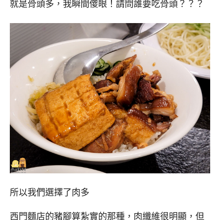
就是骨頭多，我瞬間傻眼！請問誰要吃骨頭？？？
所以我們選擇了肉多
西門麵店的豬腳算紮實的那種，肉纖維很明顯，但