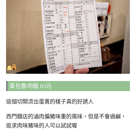
蛋包魯肉飯 65元
這個切開流出蛋黃的樣子真的好誘人
西門麵店的滷肉偏豬味重的風味，但是不會過鹹，
追求肉味豬味的人可以試試喔