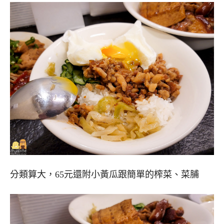
分類算大，65元還附小黃瓜跟簡單的榨菜、菜脯