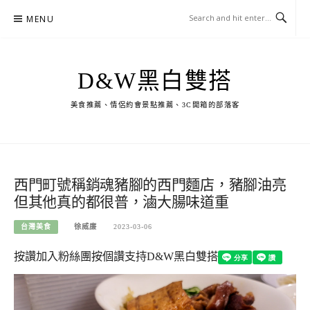
Skip
MENU
to
content
D&W黑白雙搭
美食推薦、情侶約會景點推薦、3C開箱的部落客
西門町號稱銷魂豬腳的西門麵店，豬腳油亮
但其他真的都很普，滷大腸味道重
台灣美食
徐威廉
2023-03-06
按讚加入粉絲團
按個讚支持D&W黑白雙搭