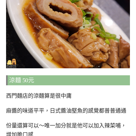
涼麵 50元
西門麵店的涼麵算是很中庸
麻醬的味道平平，日式醬油堅魚的感覺都普普通通
份量還算可以～唯一加分就是他可以加入辣菜哺，
增加脆口感