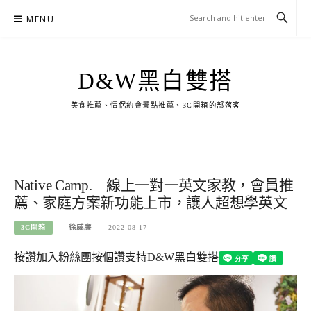
Skip
MENU
to
content
D&W黑白雙搭
美食推薦、情侶約會景點推薦、3C開箱的部落客
Native Camp.｜線上一對一英文家教，會員推
薦、家庭方案新功能上市，讓人超想學英文
3C開箱
徐威廉
2022-08-17
按讚加入粉絲團
按個讚支持D&W黑白雙搭