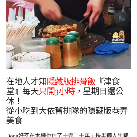
在地人才知
隱藏版排骨飯
『津食
堂』每天
只開3小時
，星期日還公
休！
從小吃到大依舊排隊的隱藏版巷弄
美食
Dong好歹在木柵也住了十幾二十年，快半個人生都