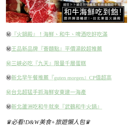
㊙
『火鍋殿』！海鮮、和牛、啤酒吃好吃滿
㊙
王品新品牌『薈麵點』平價湯餃超推薦
㊙三峽必吃『九天』限量千層蛋糕
㊙
新北早午餐推薦『guten morgen』CP值超高
㊙台北超猛手抓海鮮安東建一海產
㊙
新北蘆洲吃和牛就來『武鶴和牛火鍋』
♛必看!D&W美食+旅遊懶人包♛