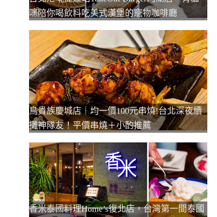
咪陪你喝飲料吃美式漢堡的寵物咖啡廳
鳥貴族慶城店｜均一價100元串燒!台北深夜續
攤神隊友！平價串燒＋小酌推薦
香米泰國料理Home’s復北店，台灣第一間泰國