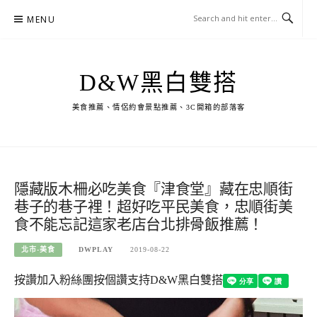
Skip
MENU
to
content
D&W黑白雙搭
美食推薦、情侶約會景點推薦、3C開箱的部落客
隱藏版木柵必吃美食『津食堂』藏在忠順街
巷子的巷子裡！超好吃平民美食，忠順街美
食不能忘記這家老店台北排骨飯推薦！
北市-美食
DWPLAY
2019-08-22
按讚加入粉絲團
按個讚支持D&W黑白雙搭