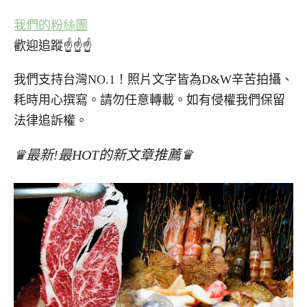
我們的粉絲團
歡迎追蹤☝☝☝
我們支持台灣NO.1！照片文字皆為D&W辛苦拍攝、
耗時用心撰寫。請勿任意轉載。如有侵權我們保留
法律追訴權。
♛最新!最HOT的新文章推薦♛