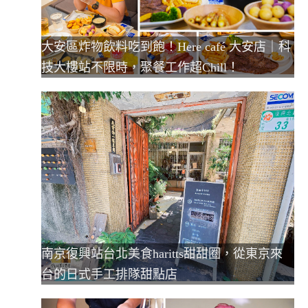
大安區炸物飲料吃到飽！Here café 大安店｜科
技大樓站不限時，聚餐工作超Chill！
南京復興站台北美食haritts甜甜圈，從東京來
台的日式手工排隊甜點店