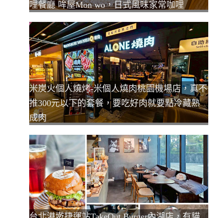
哩餐廳 哞屋Mon wo，日式風味家常咖哩
米炭火個人燒烤-米個人燒肉桃園機場店，真不
推300元以下的套餐，要吃好肉就要點冷藏熟
成肉
台北港墘捷運站TakeOut Burger內湖店，有貓