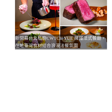
新開幕台北私廚CWTCH YUE 擁躍法式餐廳，
在地臺灣食材結合浪漫法餐氛圍