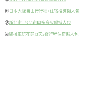
㊙
日本大阪自由行行程+住宿推薦懶人包
㊙
新北市+台北市肉多多火鍋懶人包
㊙
騎機車玩花蓮!3天2夜行程住宿懶人包