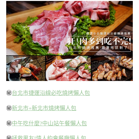
㊙
台北市捷運沿線必吃燒烤懶人包
㊙
新北市+新北市燒烤懶人包
㊙
中午吃什麼?中山站午餐懶人包
㊙
拯救男友!情人約會餐廳懶人包