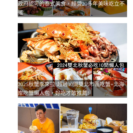
政府認可的泰式美食，經營20多年美味屹立不
搖
2025秋蟹季來拉!超過10間雙北市區吃蟹+北海
岸吃蟹懶人包，好吃才敢推薦!