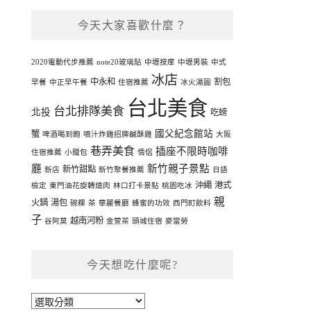
今天大家喜歡什麼？
2020電動代步推薦
note20玻璃貼
中壢按摩
中壢男裝
中式
冰店
中永和
割包
早餐
中正早午餐
住宿推薦
冰火湯圓
台北美食
台北排隊美食
北投
吃螃
國父紀念館站
蟹
啤酒喝到飽
噴汁炸雞招牌鹹酥雞
大阪
巷弄美食
插座不限時咖啡
住宿推薦
小籠包
情侶
廳
新竹親子景點
新竹甜點
新店
新竹聚餐推薦
日語
沖繩
港式
檢定
東門油花旋轉燒肉
林口打卡景點
桃園吃冰
親
火鍋
湯包
碗粿
茶
華麗餐廳
蜂蜜的功效
西門町飲料
子
越南河粉
谷阿莫
金萱茶
頭城住宿
麥當勞
今天想吃什麼呢?
今