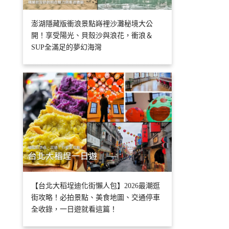
澎湖隱藏版衝浪景點嵵裡沙灘秘境大公
開！享受陽光、貝殼沙與浪花，衝浪＆
SUP全滿足的夢幻海灣
【台北大稻埕迪化街懶人包】2026最潮逛
街攻略！必拍景點、美食地圖、交通停車
全收錄，一日遊就看這篇！