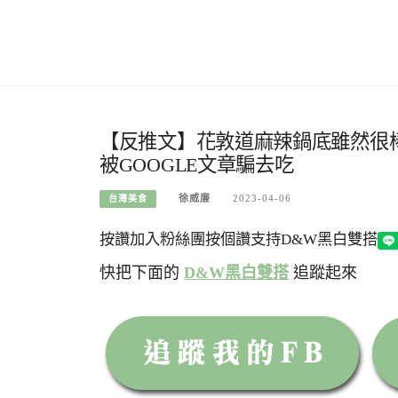
【反推文】花敦道麻辣鍋底雖然很棒，
被GOOGLE文章騙去吃
徐威廉
2023-04-06
台灣美食
按讚加入粉絲團
按個讚支持D&W黑白雙搭
快把下面的
D&W黑白雙搭
追蹤起來