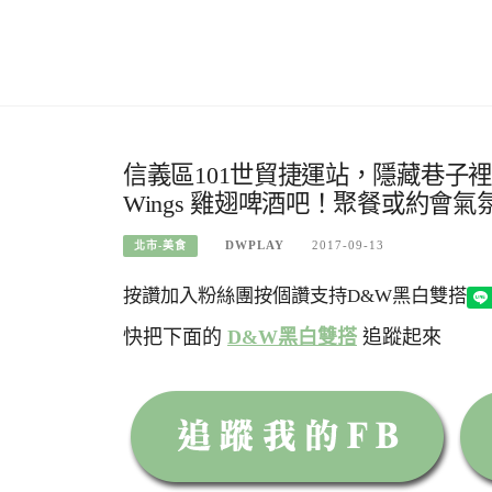
信義區101世貿捷運站，隱藏巷子裡！超
Wings 雞翅啤酒吧！聚餐或約會
DWPLAY
2017-09-13
北市-美食
按讚加入粉絲團
按個讚支持D&W黑白雙搭
快把下面的
D&W黑白雙搭
追蹤起來