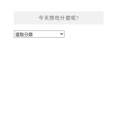
今天想吃什麼呢?
今
天
想
吃
什
麼
呢?