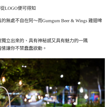
從LOGO便可得知
自在阿～而Gumgum Beer & Wings 雞翅啤
被獨立出來的、具有神秘感又具有魅力的一隅
情愫讓你不禁蠢蠢欲動。