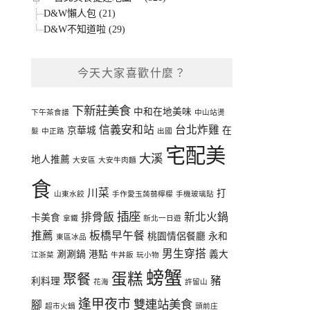
D&W懶人包 (21)
D&W不知道啦 (29)
今天大家喜歡什麼？
下新莊美食
中和在地美味
下午茶食譜
中山站燙
信義安和站
台北炸雞
京華城
在
髮
中正路
出國
宅配美
大溪
地人推薦
大安區
大安牛肉麵
食
川菜
打
山東水餃
手作愛玉蒟蒻檸檬
手機玻璃貼
插座
排骨飯
新北火鍋
卡美食
拿鐵
新北一日遊
推薦
板橋早午餐
桃園情侶餐廳
永和
東區冰品
男生穿搭
涮涮鍋
港點
義大
江浙菜
牛丼飯
玩小物
螃蟹
蛋糕
聚餐
豬
利料理
花海
許留山
逢甲夜市
雙連站美食
腳
超市火鍋
頭前庄