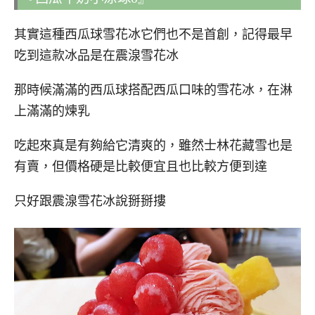
其實這種西瓜球雪花冰它們也不是首創，記得最早
吃到這款冰品是在震湶雪花冰
那時候滿滿的西瓜球搭配西瓜口味的雪花冰，在淋
上滿滿的煉乳
吃起來真是有夠給它清爽的，雖然士林花藏雪也是
有賣，但價格硬是比較便宜且也比較方便到達
只好跟震湶雪花冰說掰掰摟