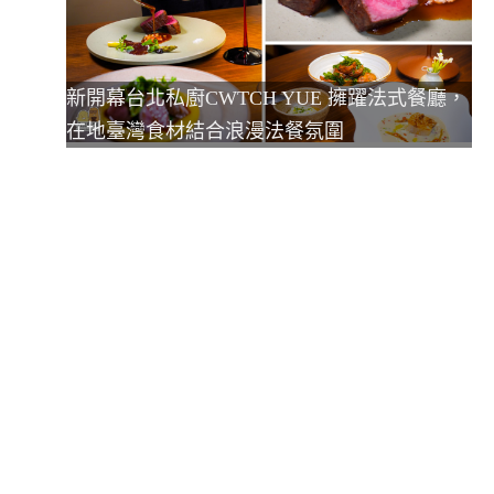
新開幕台北私廚CWTCH YUE 擁躍法式餐廳，
在地臺灣食材結合浪漫法餐氛圍