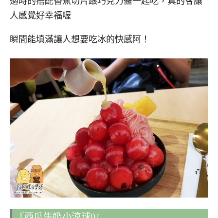
適時的搭配香蕉切片跟巧克力醬一起吃，真的會讓
人感覺好幸福喔
瞬間能填滿讓人想要吃冰的快感阿！
『西瓜牛奶小涼球0』