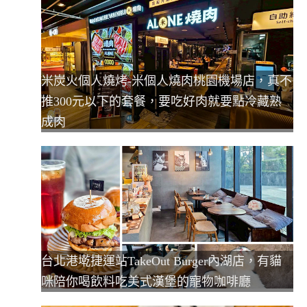
米炭火個人燒烤-米個人燒肉桃園機場店，真不
推300元以下的套餐，要吃好肉就要點冷藏熟
成肉
台北港墘捷運站TakeOut Burger內湖店，有貓
咪陪你喝飲料吃美式漢堡的寵物咖啡廳