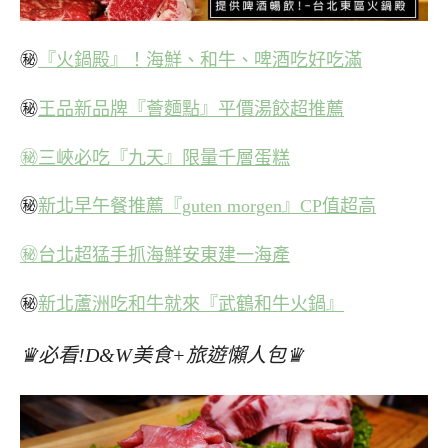
㊙
『火鍋殿』！海鮮、和牛、啤酒吃好吃滿
㊙
王品新品牌『薈麵點』平價湯餃超推薦
㊙三峽必吃『九天』限量千層蛋糕
㊙
新北早午餐推薦『guten morgen』CP值超高
㊙台北超猛手抓海鮮安東建一海產
㊙
新北蘆洲吃和牛就來『武鶴和牛火鍋』
♛必看!D&W美食+旅遊懶人包♛