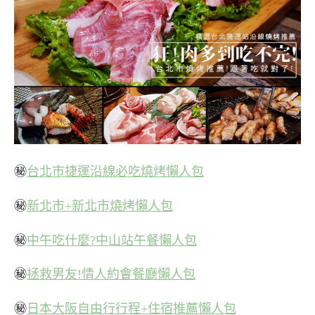
㊙
台北市捷運沿線必吃燒烤懶人包
㊙
新北市+新北市燒烤懶人包
㊙
中午吃什麼?中山站午餐懶人包
㊙
拯救男友!情人約會餐廳懶人包
㊙
日本大阪自由行行程+住宿推薦懶人包