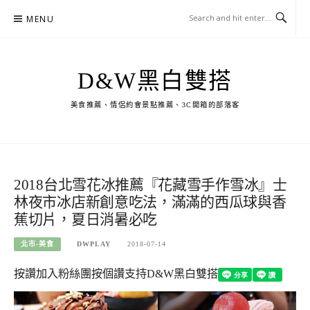
Skip
MENU
to
content
D&W黑白雙搭
美食推薦、情侶約會景點推薦、3C開箱的部落客
2018台北雪花冰推薦『花藏雪手作雪冰』士
林夜市冰店新創意吃法，滿滿的西瓜球與香
蕉切片，夏日消暑必吃
北市-美食
DWPLAY
2018-07-14
按讚加入粉絲團
按個讚支持D&W黑白雙搭