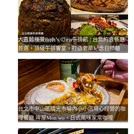
大直茹絲葵Ruth’s Chris牛排館 | 台北約會餐廳
首選，頂級牛排饗宴，打造奢華紀念日體驗
台北市中山區晴光市場內小小店用心經營的咖
哩餐廳 哞屋Mon wo，日式風味家常咖哩