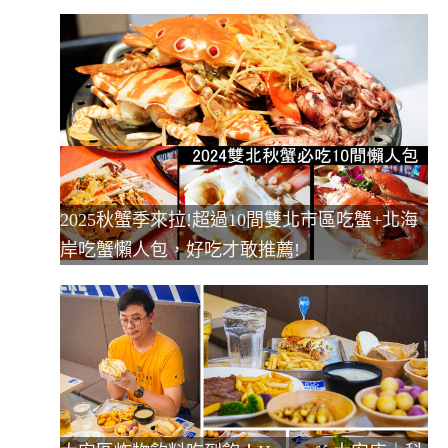
2025秋蟹季來拉!超過10間雙北市區吃蟹+北海
岸吃蟹懶人包，好吃才敢推薦!