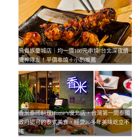
鳥貴族慶城店｜均一價100元串燒!台北深夜續
攤神隊友！平價串燒＋小酌推薦
香米泰國料理Home’s復北店，台灣第一間泰國
政府認可的泰式美食，經營20多年美味屹立不
搖