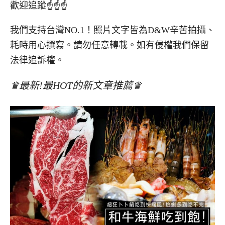
歡迎追蹤☝☝☝
我們支持台灣NO.1！照片文字皆為D&W辛苦拍攝、
耗時用心撰寫。請勿任意轉載。如有侵權我們保留
法律追訴權。
♛最新!最HOT的新文章推薦♛