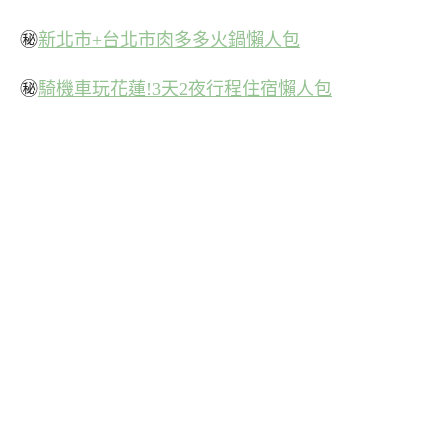
㊙
新北市+台北市肉多多火鍋懶人包
㊙
騎機車玩花蓮!3天2夜行程住宿懶人包