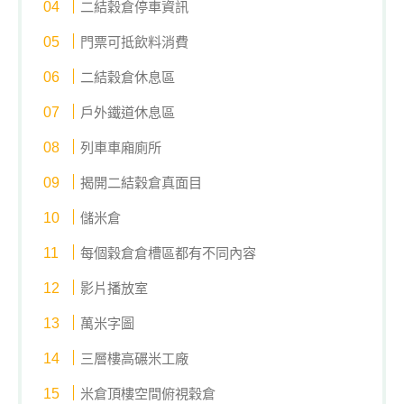
二結穀倉停車資訊
門票可抵飲料消費
二結穀倉休息區
戶外鐵道休息區
列車車廂廁所
揭開二結穀倉真面目
儲米倉
每個穀倉倉槽區都有不同內容
影片播放室
萬米字圖
三層樓高碾米工廠
米倉頂樓空間俯視穀倉