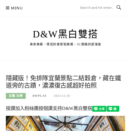
Skip
MENU
to
content
D&W黑白雙搭
美食推薦、情侶約會景點推薦、3C開箱的部落客
隱藏版！免排隊宜蘭景點二結穀倉，藏在鐵
道旁的古蹟，濃濃復古感超好拍照
宜蘭-玩樂
DWPLAY
2023-12-30
按讚加入粉絲團
按個讚支持D&W黑白雙搭