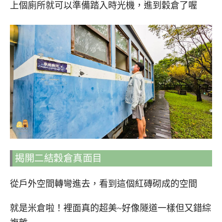
上個廁所就可以準備踏入時光機，進到穀倉了喔
揭開二結穀倉真面目
從戶外空間轉彎進去，看到這個紅磚砌成的空間
就是米倉啦！裡面真的超美~好像隧道一樣但又錯綜