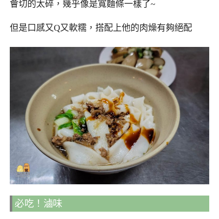
會切的太碎，幾乎像是寬麵條一樣了~
但是口感又Q又軟糯，搭配上他的肉燥有夠絕配
必吃！滷味