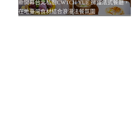
新開幕台北私廚CWTCH YUE 擁躍法式餐廳，
在地臺灣食材結合浪漫法餐氛圍