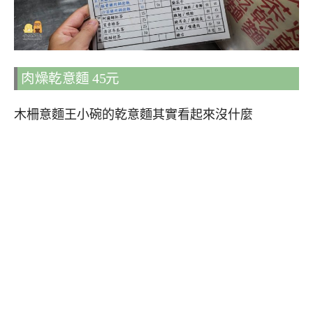
肉燥乾意麵 45元
木柵意麵王小碗的乾意麵其實看起來沒什麼