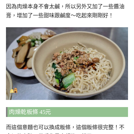
因為肉燥本身不會太鹹，所以另外又加了一些醬油
膏，增加了一些甜味跟鹹度～吃起來剛剛好！
肉燥乾板條 45元
而這個意麵也可以換成粄條，這個粄條很完整！不