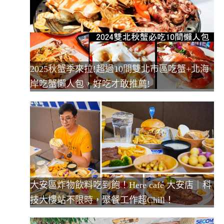
2025秋蟹季來拉!超過10間雙北市區吃蟹+北海
岸吃蟹懶人包，好吃才敢推薦!
大安區炸物飲料吃到飽！Here café 大安店｜科
技大樓站不限時，聚餐工作超Chill！