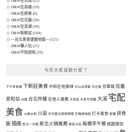
D&W在台南 (12)
D&W在高雄 (10)
D&W在屏東 (0)
D&W在花蓮 (28)
D&W在澎湖 (28)
D&W新鮮試 (164)
---台北美食捷運地圖--- (521)
D&W懶人包 (21)
D&W不知道啦 (29)
今天大家喜歡什麼？
下新莊美食
信義
中和在地美味
京華城
下午茶食譜
中山站燙髮
中正路
宅配
大溪
安和站
台北炸雞
在地人推薦
出國
大安區
大安牛肉麵
美食
川菜
排骨
打卡美食
山東水餃
手作愛玉蒟蒻檸檬
手機玻璃貼
拿鐵
插座
飯
新北火鍋推薦
板橋早午餐
桃園情侶
新北一日遊
東區冰品