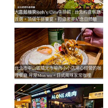
大直茹絲葵Ruth’s Chris牛排館 | 台北約會餐廳
首選，頂級牛排饗宴，打造奢華紀念日體驗
台北市中山區晴光市場內小小店用心經營的咖
哩餐廳 哞屋Mon wo，日式風味家常咖哩