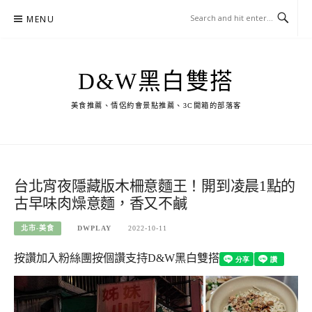
Skip
MENU
to
content
D&W黑白雙搭
美食推薦、情侶約會景點推薦、3C開箱的部落客
台北宵夜隱藏版木柵意麵王！開到凌晨1點的
古早味肉燥意麵，香又不鹹
北市-美食
DWPLAY
2022-10-11
按讚加入粉絲團
按個讚支持D&W黑白雙搭