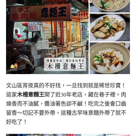
文山區宵夜真的不好找，一旦找到就是稀世珍寶！
這家
木柵意麵王
開了近30年老店，藏在巷子裡。肉
燥香而不油膩，醬油著色卻不鹹！吃完之後會口齒
留香～切記不要外帶，這種古早味意麵外帶了就不
好吃了！