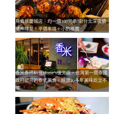
鳥貴族慶城店｜均一價100元串燒!台北深夜續
攤神隊友！平價串燒＋小酌推薦
香米泰國料理Home’s復北店，台灣第一間泰國
政府認可的泰式美食，經營20多年美味屹立不
搖