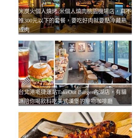
米炭火個人燒烤-米個人燒肉桃園機場店，真不
推300元以下的套餐，要吃好肉就要點冷藏熟
成肉
台北港墘捷運站TakeOut Burger內湖店，有貓
咪陪你喝飲料吃美式漢堡的寵物咖啡廳