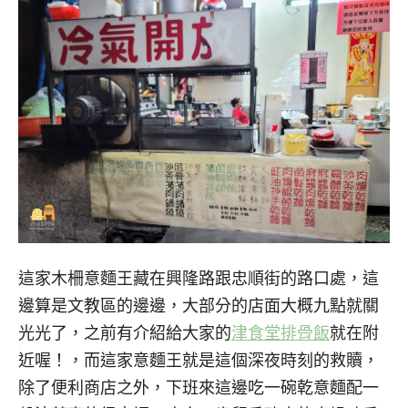
這家木柵意麵王藏在興隆路跟忠順街的路口處，這
邊算是文教區的邊邊，大部分的店面大概九點就關
光光了，之前有介紹給大家的
津食堂排骨飯
就在附
近喔！，而這家意麵王就是這個深夜時刻的救贖，
除了便利商店之外，下班來這邊吃一碗乾意麵配一