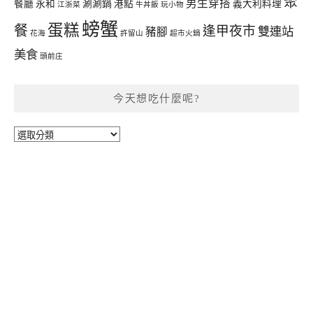
聚
男生穿搭
餐廳
永和
涮涮鍋
港點
義大利料理
江浙菜
牛丼飯
玩小物
螃蟹
蛋糕
餐
逢甲夜市
雙連站
豬腳
花海
許留山
超市火鍋
美食
頭前庄
今天想吃什麼呢?
今
天
想
吃
什
麼
呢?