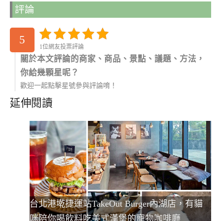
評論
5
1位網友投票評論
關於本文評論的商家、商品、景點、議題、方法，
你給幾顆星呢？
歡迎一起點擊星號參與評論唷！
延伸閱讀
台北港墘捷運站TakeOut Burger內湖店，有貓
咪陪你喝飲料吃美式漢堡的寵物咖啡廳