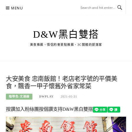
Skip
MENU
to
content
D&W黑白雙搭
美食推薦、情侶約會景點推薦、3C開箱的部落客
大安美食 忠南飯館！老店老字號的平價美
食，飄香一甲子懷舊外省家常菜
咖啡色-文湖線
DWPLAY
2021-05-31
按讚加入粉絲團
按個讚支持D&W黑白雙搭