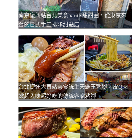
南京復興站台北美食haritts甜甜圈，從東京來
台的日式手工排隊甜點店
台北捷運大直站美食統生天霸王豬腳，皮Q肉
嫩超入味超好吃的傳統客家豬腳