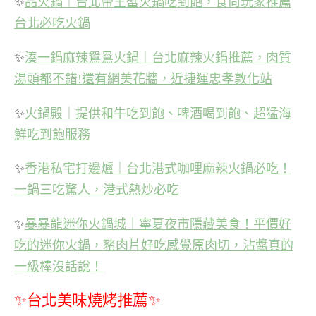
✨
品火鍋｜台北帝王蟹火鍋吃到飽，食尚玩家推薦
台北必吃火鍋
✨
湊一鍋麻辣鴛鴦火鍋｜台北麻辣火鍋推薦，肉質
湯頭都不錯!還有網美花牆，近捷運忠孝敦化站
✨
火鍋殿｜提供和牛吃到飽、啤酒喝到飽、超猛海
鮮吃到飽服務
✨
香港私宅打邊爐｜台北港式咖哩麻辣火鍋必吃！
一鍋三吃驚人，港式熱炒必吃
✨
暴暴龍迷你火鍋城｜寧夏夜市隱藏美食！平價好
吃的迷你火鍋，豬肉片好吃感覺原肉切，沾醬真的
一級棒沒話說！
✨台北美味燒烤推薦✨