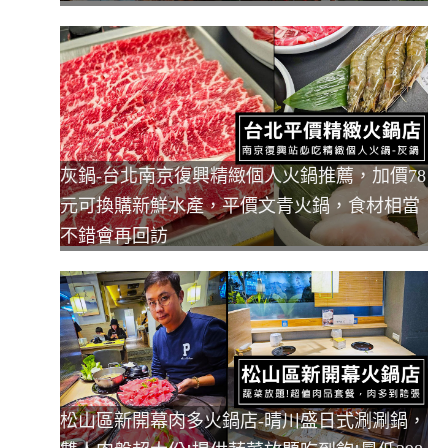
灰鍋-台北南京復興精緻個人火鍋推薦，加價78
元可換購新鮮水產，平價文青火鍋，食材相當
不錯會再回訪
松山區新開幕肉多火鍋店-晴川盛日式涮涮鍋，