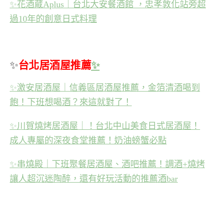
✨
花酒蔵Aplus｜台北大安餐酒館 ，忠孝敦化站旁超
過10年的創意日式料理
✨
台北居酒屋推薦
✨
✨
激安居酒屋｜信義區居酒屋推薦，金箔清酒喝到
飽！下班想喝酒？來這就對了！
✨
川賀燒烤居酒屋｜！台北中山美食日式居酒屋！
成人專屬的深夜食堂推薦！奶油螃蟹必點
✨
串燒殿｜下班聚餐居酒屋、酒吧推薦！調酒+燒烤
讓人超沉迷陶醉，還有好玩活動的推薦酒bar