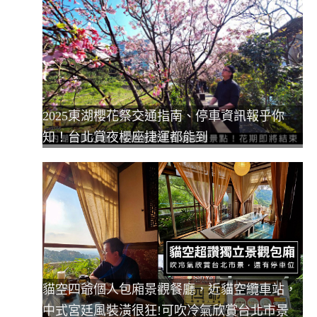
2025東湖櫻花祭交通指南、停車資訊報乎你
知！台北賞夜櫻座捷運都能到
貓空四爺個人包廂景觀餐廳，近貓空纜車站，
中式宮廷風裝潢很狂!可吹冷氣欣賞台北市景