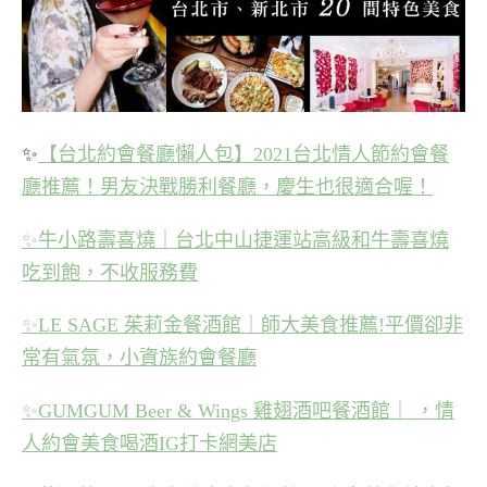
✨
【台北約會餐廳懶人包】2021台北情人節約會餐
廳推薦！男友決戰勝利餐廳，慶生也很適合喔！
✨
牛小路壽喜燒｜台北中山捷運站高級和牛壽喜燒
吃到飽，不收服務費
✨
LE SAGE 茱莉金餐酒館｜師大美食推薦!平價卻非
常有氣氛，小資族約會餐廳
✨
GUMGUM Beer & Wings 雞翅酒吧餐酒館｜ ，情
人約會美食喝酒IG打卡網美店