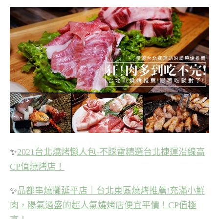
✨
2021台北燒烤懶人包-不踩雷精選台北捷運沿線高
CP值燒烤店！
✨
品都串燒攤延平店｜台北東區燒烤推薦!充滿小鮮
肉，陽氣過盛的超人氣燒烤店便宜平價！CP值極