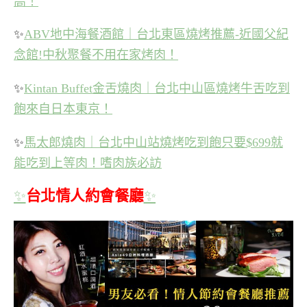
高！
✨
ABV地中海餐酒館｜台北東區燒烤推薦-近國父紀
念館!中秋聚餐不用在家烤肉！
✨
Kintan Buffet金舌燒肉｜台北中山區燒烤牛舌吃到
飽來自日本東京！
✨
馬太郎燒肉｜台北中山站燒烤吃到飽只要$699就
能吃到上等肉！嗜肉族必訪
✨
台北情人約會餐廳
✨