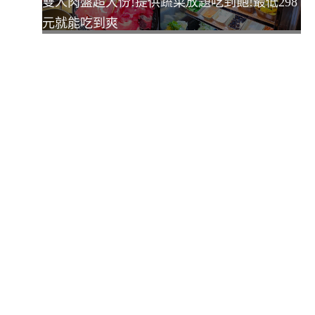
雙人肉盤超大份!提供蔬菜放題吃到飽!最低298
元就能吃到爽