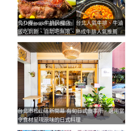
炙り庵steak牛排民權店｜台北人氣牛排、牛滷
飯吃到飽、自助吧無限、熟成牛排人氣推薦
台北市松山區新開幕 有旬日式食事所，選用當
令食材呈現原味的日式料理