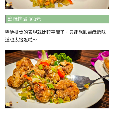
鹽酥排骨 360元
鹽酥排骨的表現就比較平庸了，只能說跟鹽酥蝦味
道也太接近啦～