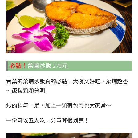
必點！
菜圃炒飯 270元
青葉的菜埔炒飯真的必點！大碗又好吃，菜埔超香
～飯粒顆顆分明
炒的鍋氣十足，加上一顆荷包蛋也太家常～
一份可以五人吃，分量算很划算！