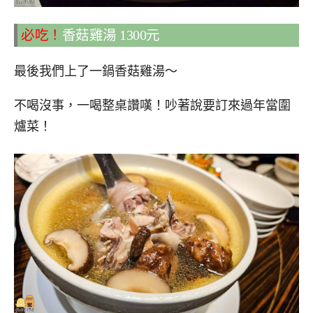
必吃！
香菇雞湯 1300元
最後我們上了一鍋香菇雞湯～
不喝沒事，一喝整桌讚嘆！吵著說要訂來過年當圍
爐菜！