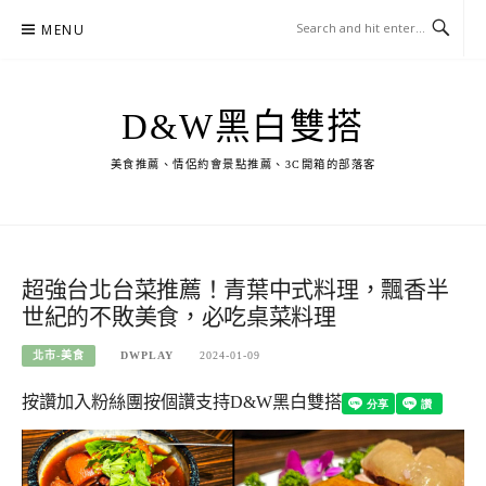
Skip
MENU
to
content
D&W黑白雙搭
美食推薦、情侶約會景點推薦、3C開箱的部落客
超強台北台菜推薦！青葉中式料理，飄香半
世紀的不敗美食，必吃桌菜料理
北市-美食
DWPLAY
2024-01-09
按讚加入粉絲團
按個讚支持D&W黑白雙搭