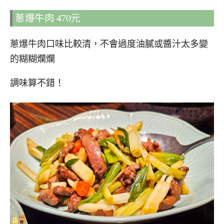
蔥爆牛肉 470元
蔥爆牛肉口味比較清，不會過度油膩或醬汁太多變
的糊糊爛爛
調味算不錯！