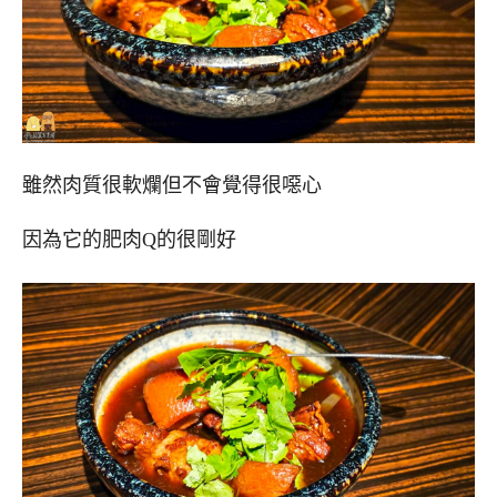
雖然肉質很軟爛但不會覺得很噁心
因為它的肥肉Q的很剛好