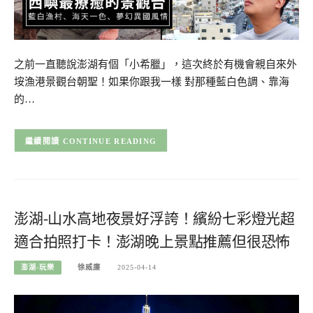
之前一直聽說澎湖有個「小希臘」，這次終於有機會親自來外
垵漁港景觀台朝聖！如果你跟我一樣 對那種藍白色調、靠海
的…
CONTINUE READING
澎湖-山水高地夜景好浮誇！繽紛七彩燈光超
適合拍照打卡！澎湖晚上景點推薦但很恐怖
澎湖-玩樂
徐威廉
2025-04-14