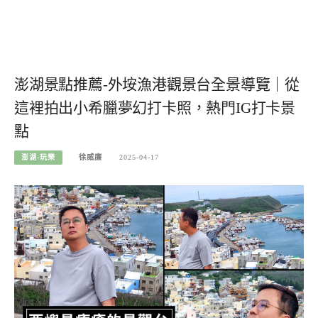
澎湖景點推薦-外垵漁港觀景台全景導覽｜從
這裡拍出小希臘夢幻打卡照，熱門IG打卡景
點
澎湖-玩樂
徐威廉
2025-04-17