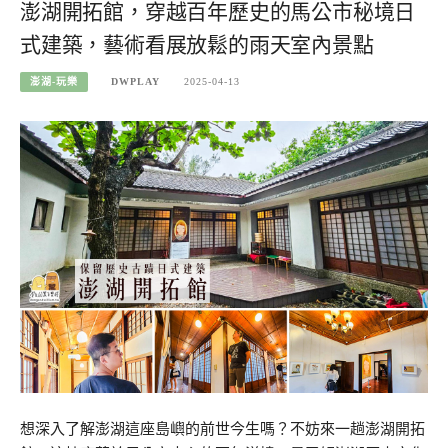
澎湖開拓館，穿越百年歷史的馬公市秘境日
式建築，藝術看展放鬆的雨天室內景點
澎湖-玩樂
DWPLAY
2025-04-13
想深入了解澎湖這座島嶼的前世今生嗎？不妨來一趟澎湖開拓