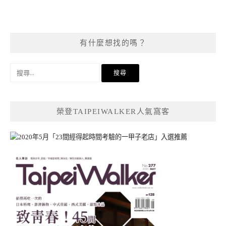
有什麼想找的嗎？
搜
尋
關
鍵
榮登TAIPEIWALKER人氣窩客
字: