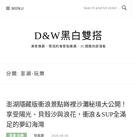
Skip
MENU
to
content
D&W黑白雙搭
美食推薦、情侶約會景點推薦、3C開箱的部落客
分類:
澎湖-玩樂
澎湖隱藏版衝浪景點嵵裡沙灘秘境大公開！
享受陽光、貝殼沙與浪花，衝浪＆SUP全滿
足的夢幻海灣
澎湖-玩樂
徐威廉
2026-08-06