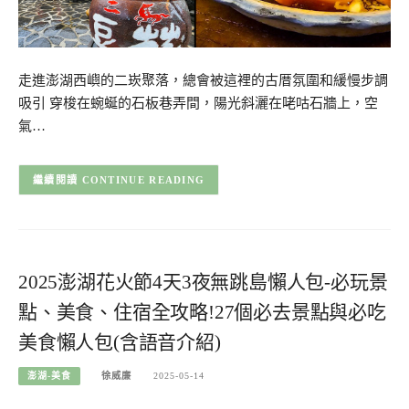
走進澎湖西嶼的二崁聚落，總會被這裡的古厝氛圍和緩慢步調
吸引 穿梭在蜿蜒的石板巷弄間，陽光斜灑在咾咕石牆上，空
氣…
CONTINUE READING
2025澎湖花火節4天3夜無跳島懶人包-必玩景
點、美食、住宿全攻略!27個必去景點與必吃
美食懶人包(含語音介紹)
澎湖-美食
徐威廉
2025-05-14