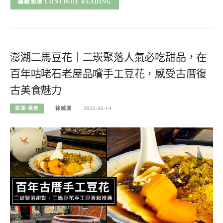
CONTINUE READING
澎湖二馬豆花｜二崁聚落人氣必吃甜品，在
百年咕咾石老屋品嚐手工豆花，感受古厝復
古美食魅力
澎湖-美食
徐威廉
2025-05-14