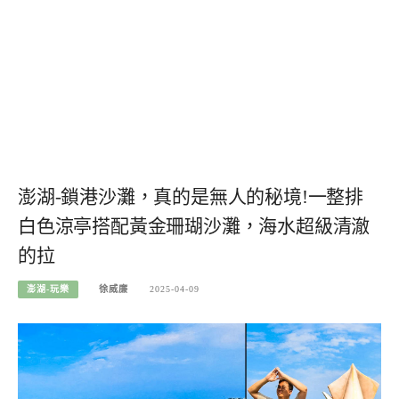
澎湖-鎖港沙灘，真的是無人的秘境!一整排
白色涼亭搭配黃金珊瑚沙灘，海水超級清澈
的拉
澎湖-玩樂
徐威廉
2025-04-09