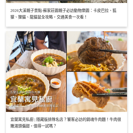
2026大溪親子景點-蘇家莊園親子必訪動物樂園：卡皮巴拉、狐
獴、狸貓、龍貓鼠全攻略，交通美食一次看！
宜蘭寓見私廚 | 隱藏版排隊名店？饕客必訪的銷魂牛肉麵！牛肉很
嫩湯頭偏甜，值得一試嗎？