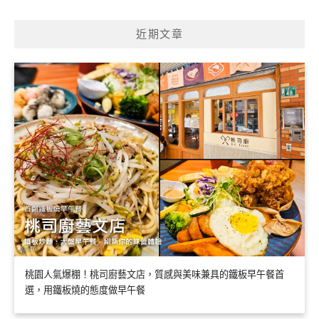
近期文章
桃園人氣爆棚！桃司廚藝文店，質感與美味兼具的鐵板早午餐首
選，用鐵板燒的態度做早午餐