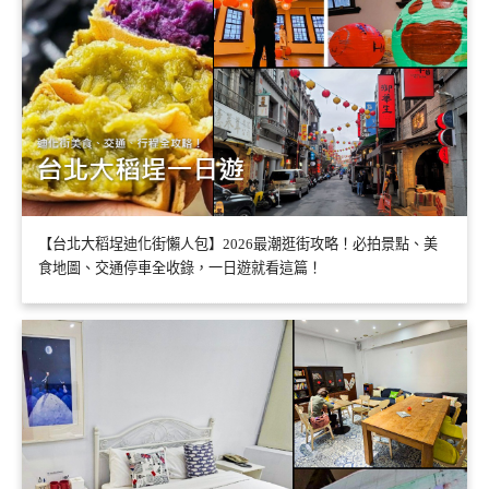
【台北大稻埕迪化街懶人包】2026最潮逛街攻略！必拍景點、美
食地圖、交通停車全收錄，一日遊就看這篇！