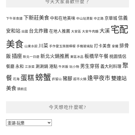
今天大家喜歡什麼？
下新莊美食
信義
中和在地美味
京華城
下午茶食譜
中山站燙髮
中正路
宅配
大溪
安和站
台北炸雞
在地人推薦
出國
大安區
大安牛肉麵
美食
川菜
排骨
打卡美食
山東水餃
手作愛玉蒟蒻檸檬
手機玻璃貼
拿鐵
插座
飯
新北火鍋推薦
板橋早午餐
桃園情侶
新北一日遊
東區冰品
聚
男生穿搭
餐廳
永和
涮涮鍋
港點
義大利料理
江浙菜
牛丼飯
玩小物
螃蟹
蛋糕
餐
逢甲夜市
雙連站
豬腳
花海
許留山
超市火鍋
美食
頭前庄
今天想吃什麼呢?
今
天