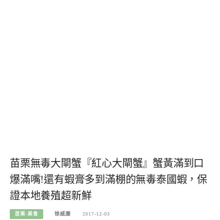
苗栗無毒大閘蟹『紅心大閘蟹』蟹黃滿到口
爆滿嘴!還有蝦膏多到滿棚的無毒泰國蝦，保
證本地養殖超新鮮
苗栗-美食
徐威廉
2017-12-03