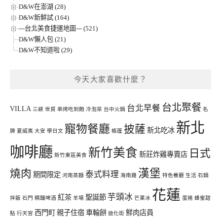
D&W在澎湖 (28)
D&W新鮮試 (164)
---台北美食捷運地圖--- (521)
D&W懶人包 (21)
D&W不知道啦 (29)
今天大家喜歡什麼？
台北聚餐
台北早餐
VILLA
三峽
世貿
串烤吃到飽
冷泡茶
台中火鍋
名
新北
寵物餐廳
披薩
新北吃冰
牌
夏威夷
大安
學日文
帳篷
咖啡廳
新竹美食
日式
新莊炸雞專賣店
新竹東區美食
漢堡
燒肉
泰式料理
期間限定
河南蒸麵
海南雞
特色餐廳
生活
石鍋
花蓮
芋頭冰
紅茶
聖誕節
拌飯
石門
精釀啤酒
羊場
芒果冰
蛋捲
蜂蜜甜
西門町
親子住宿
車輪餅
鮮肉店員
點
行天宮
迪化街