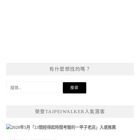
有什麼想找的嗎？
搜
尋
關
鍵
榮登TAIPEIWALKER人氣窩客
字: