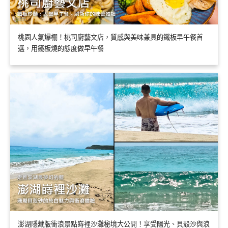
桃園人氣爆棚！桃司廚藝文店，質感與美味兼具的鐵板早午餐首
選，用鐵板燒的態度做早午餐
澎湖隱藏版衝浪景點嵵裡沙灘秘境大公開！享受陽光、貝殼沙與浪