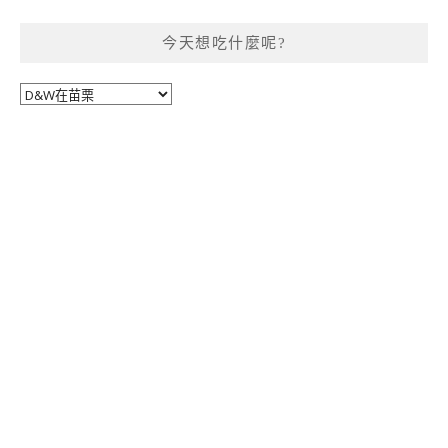
今天想吃什麼呢?
今
天
想
吃
什
麼
呢?