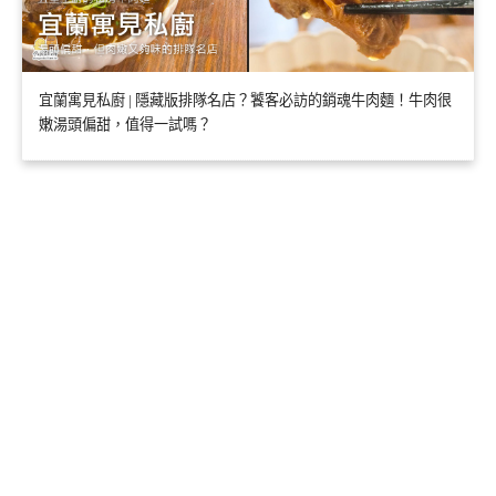
宜蘭寓見私廚 | 隱藏版排隊名店？饕客必訪的銷魂牛肉麵！牛肉很
嫩湯頭偏甜，值得一試嗎？