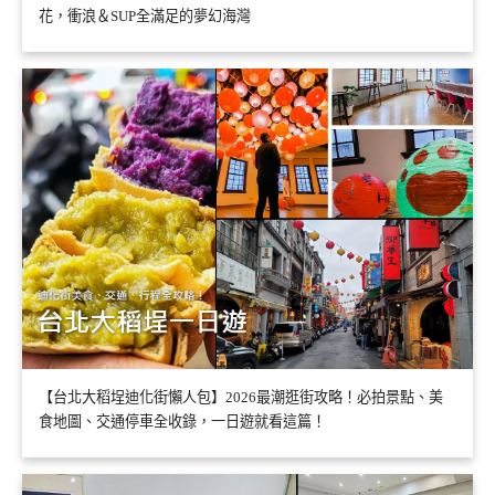
花，衝浪＆SUP全滿足的夢幻海灣
【台北大稻埕迪化街懶人包】2026最潮逛街攻略！必拍景點、美
食地圖、交通停車全收錄，一日遊就看這篇！