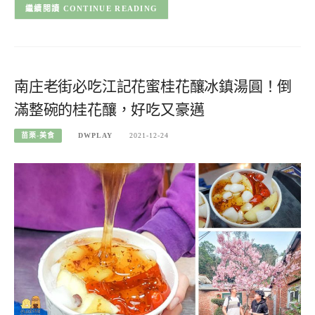
CONTINUE READING
南庄老街必吃江記花蜜桂花釀冰鎮湯圓！倒
滿整碗的桂花釀，好吃又豪邁
苗栗-美食
DWPLAY
2021-12-24