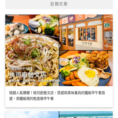
近期文章
桃園人氣爆棚！桃司廚藝文店，質感與美味兼具的鐵板早午餐首
選，用鐵板燒的態度做早午餐