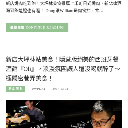
新店燒肉吃到飽！大坪林美食推薦上禾町日式燒肉，新北啤酒
喝到飽這邊也有喔！ Dong跟William是肉食控，尤…
CONTINUE READING
新店大坪林站美食！隱藏版絕美的西班牙餐
酒館『Oli』，浪漫氛圍讓人還沒喝就醉了～
極隱密巷弄美食！
新北-美食
DWPLAY
2017-12-31