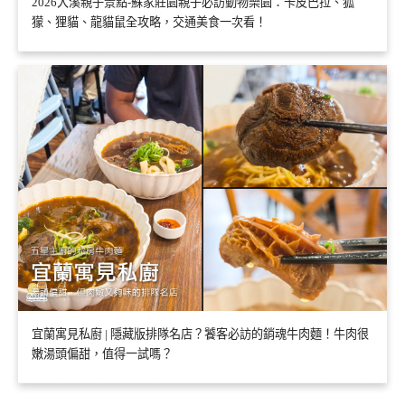
2026大溪親子景點-蘇家莊園親子必訪動物樂園：卡皮巴拉、狐
獴、狸貓、龍貓鼠全攻略，交通美食一次看！
宜蘭寓見私廚 | 隱藏版排隊名店？饕客必訪的銷魂牛肉麵！牛肉很
嫩湯頭偏甜，值得一試嗎？