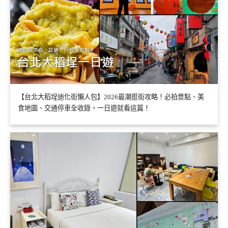
【台北大稻埕迪化街懶人包】2026最潮逛街攻略！必拍景點、美
食地圖、交通停車全收錄，一日遊就看這篇！