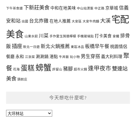
下新莊美食
信義
中和在地美味
京華城
下午茶食譜
中山站燙髮
中正路
宅配
大溪
安和站
台北炸雞
在地人推薦
出國
大安區
大安牛肉麵
美食
川菜
排骨
打卡美食
山東水餃
手作愛玉蒟蒻檸檬
手機玻璃貼
拿鐵
插座
飯
新北火鍋推薦
板橋早午餐
桃園情侶
新北一日遊
東區冰品
聚
男生穿搭
餐廳
永和
涮涮鍋
港點
義大利料理
江浙菜
牛丼飯
玩小物
螃蟹
蛋糕
餐
逢甲夜市
雙連站
豬腳
花海
許留山
超市火鍋
美食
頭前庄
今天想吃什麼呢?
今
天
想
吃