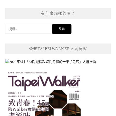
有什麼想找的嗎？
搜
尋
關
鍵
榮登TAIPEIWALKER人氣窩客
字: