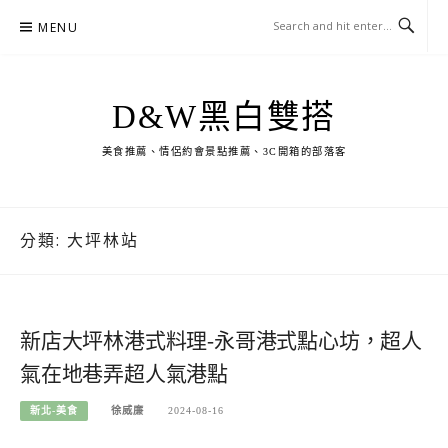
Skip
MENU
to
content
D&W黑白雙搭
美食推薦、情侶約會景點推薦、3C開箱的部落客
分類:
大坪林站
新店大坪林港式料理-永哥港式點心坊，超人
氣在地巷弄超人氣港點
新北-美食
徐威廉
2024-08-16