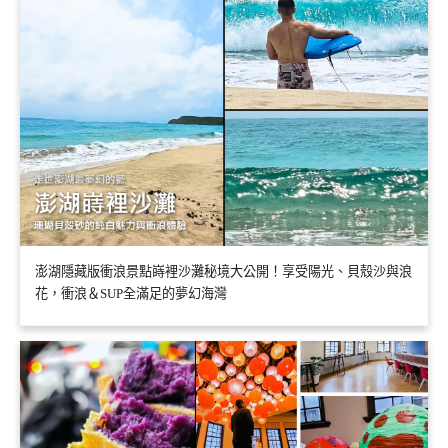
澎湖隱藏版衝浪景點嵵裡沙灘秘境大公開！享受陽光、貝殼沙與浪
花，衝浪＆SUP全滿足的夢幻海灣