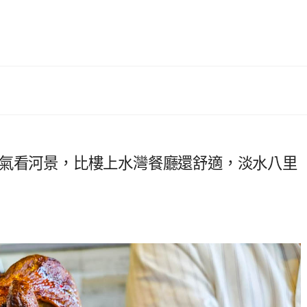
冷氣看河景，比樓上水灣餐廳還舒適，淡水八里