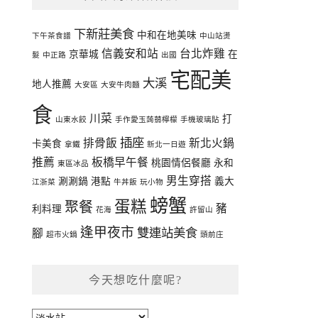
下新莊美食
中和在地美味
下午茶食譜
中山站燙
信義安和站
台北炸雞
京華城
在
髮
中正路
出國
宅配美
大溪
地人推薦
大安區
大安牛肉麵
食
川菜
打
山東水餃
手作愛玉蒟蒻檸檬
手機玻璃貼
插座
排骨飯
新北火鍋
卡美食
拿鐵
新北一日遊
推薦
板橋早午餐
桃園情侶餐廳
永和
東區冰品
男生穿搭
涮涮鍋
港點
義大
江浙菜
牛丼飯
玩小物
螃蟹
蛋糕
聚餐
豬
利料理
花海
許留山
逢甲夜市
雙連站美食
腳
超市火鍋
頭前庄
今天想吃什麼呢?
今