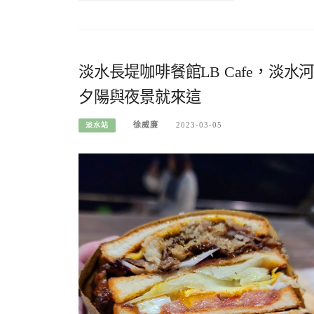
淡水長堤咖啡餐館LB Cafe，淡
夕陽與夜景就來這
徐威廉
2023-03-05
淡水站