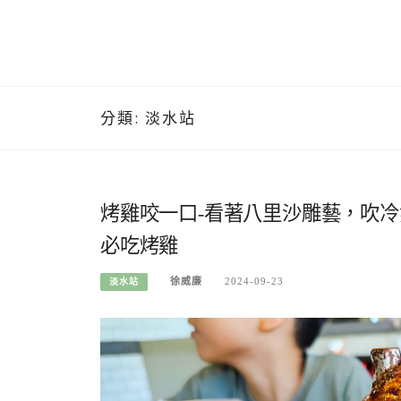
分類:
淡水站
烤雞咬一口-看著八里沙雕藝，吹
必吃烤雞
徐威廉
2024-09-23
淡水站