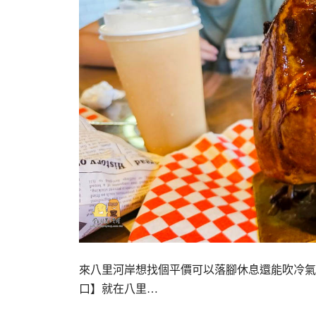
來八里河岸想找個平價可以落腳休息還能吹冷氣
口】就在八里…