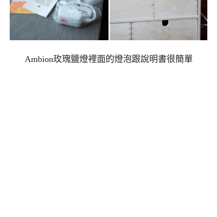
Ambion玫瑰鹽燈裡面的燈泡跟說明書很簡單