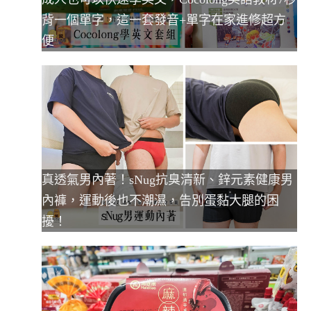
背一個單字，這一套發音+單字在家進修超方
便
真透氣男內著！sNug抗臭清新、鋅元素健康男
內褲，運動後也不潮濕，告別蛋黏大腿的困
擾！