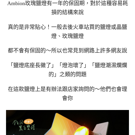
Ambion玫瑰鹽燈有一年的保固期，對於這種容易耗
損的結構來說
真的是非常貼心！一般去後火車站買的鹽燈或晶鹽
燈、玫瑰鹽燈
都不會有保固的～所以也常見到網路上許多網友說
「鹽燈底座長黴了」「燈泡壞了」「鹽燈潮濕爛爛
的」之類的問題
在這款鹽燈上是有辦法跟店家詢問的～他們也會理
會你