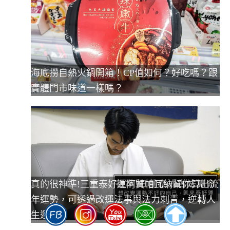
海底撈自熱火鍋開箱！CP值如何？好吃嗎？跟
實體門市味道一樣嗎？
真的很神準!三重泰好運阿贊帕瓦納幫你算出流
年運勢，可透過改運法事與法力刺青，逆轉人
生運勢