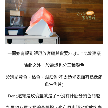
一開始有提到鹽燈放客廳其實要3kg以上比較建議
除此之外一般鹽燈也分三種顏色
分別是黃色、橘色、跟紅色(不太透光表面有點像鮪
魚生魚片)
Dong這顆是玫瑰鹽就是了～沒有什麼分顏色問題
如果你有買大顆的晶鹽燈，也有風水師父說放客廳