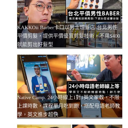
KAKKOii Barber卡口以男士理髮店-台北男性
平價剪髮，提供平價優質剪髮技術，不用$400
就能剪出好髮型
Native Camp. 24小時線上1對1英文家教，不限
上課時數，課程單月吃到飽，搭配母語老師教
學，英文進步超快