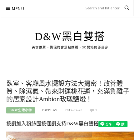
Skip
MENU
to
content
D&W黑白雙搭
美食推薦、情侶約會景點推薦、3C開箱的部落客
臥室、客廳風水擺設方法大揭密！改善體
質、除濕氣、帶來財運桃花運，充滿負離子
的居家設計Ambion玫瑰鹽燈！
D&W生活小物
DWPLAY
2017-07-20
1
按讚加入粉絲團
按個讚支持D&W黑白雙搭