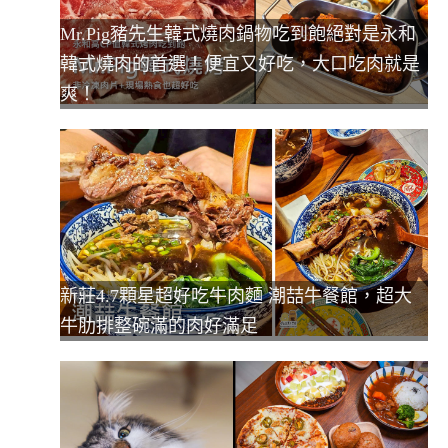
Mr.Pig豬先生韓式燒肉鍋物吃到飽絕對是永和
韓式燒肉的首選！便宜又好吃，大口吃肉就是
爽！
新莊4.7顆星超好吃牛肉麵 潮喆牛餐館，超大
牛肋排整碗滿的肉好滿足