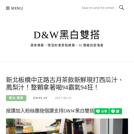
Skip
MENU
to
content
D&W黑白雙搭
美食推薦、情侶約會景點推薦、3C開箱的部落客
新北板橋中正路古月茶飲新鮮現打西瓜汁、
鳳梨汁！整顆拿著喝94霸氣94狂！
新北-美食
DWPLAY
2017-06-12
按讚加入粉絲團
按個讚支持D&W黑白雙搭