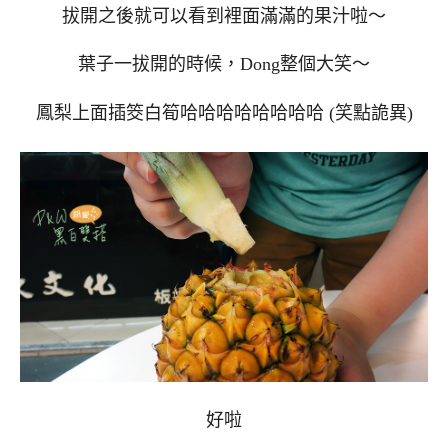
拔開之後就可以看到裡面滿滿的果汁啦～
葉子一拔開的時候，Dong整個大笑～
鳳梨上面插筊白筍哈哈哈哈哈哈哈哈 (笑點詭異)
好啦