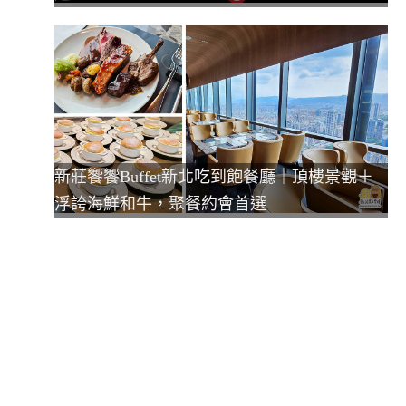
新莊饗饗Buffet新北吃到飽餐廳｜頂樓景觀＋
浮誇海鮮和牛，聚餐約會首選