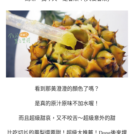
看到那黃澄澄的顏色了嗎？
是真的原汁原味不加水喔！
而且超級甜哀，又不咬舌～超級意外的甜
比吃切片的鳳梨還要甜！超級大推薦！Dong後來埋