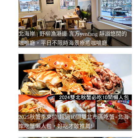
北海岸 | 野柳漁港邊 言方yenfang 靜謚悠閒的
咖啡廳，平日不限時海景療癒咖啡廳
2025秋蟹季來拉!超過10間雙北市區吃蟹+北海
岸吃蟹懶人包，好吃才敢推薦!