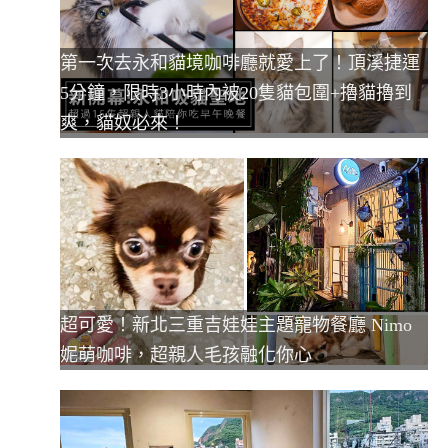
第一次去永和貓境咖啡廳就愛上了！頂溪捷運
5分鐘，限時3小時內被20隻貓包圍+擼貓擼到
爽，貓奴必來！
超可愛！新北三重吉娃娃主題寵物餐廳 Nimo
妮萌咖啡，超親人毛孩融化你心