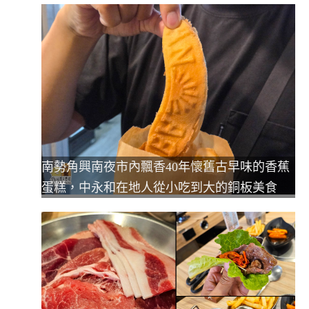
南勢角興南夜市內飄香40年懷舊古早味的香蕉
蛋糕，中永和在地人從小吃到大的銅板美食