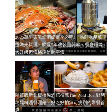
2025萬里龜吼漁港螃蟹季必吃!一品鮮水產萬里
蟹漁夫料理，睽違5年改裝重開幕，餐廳環境
大升級但價格還是超平價
隱藏版新北板橋餐酒館推薦The Wild Boar野豬
精釀啤酒餐酒館，好吃好拍無可挑剔的聚餐首
選