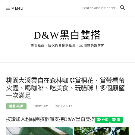
Skip
MENU
to
content
D&W黑白雙搭
美食推薦、情侶約會景點推薦、3C開箱的部落客
桃園大溪雲自在森林咖啡賞桐花、賞螢看螢
火蟲、喝咖啡、吃美食、玩貓咪！多個願望
一次滿足
桃園-玩樂
DWPLAY
2017-05-12
按讚加入粉絲團
按個讚支持D&W黑白雙搭