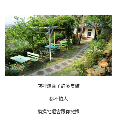
店裡還養了許多隻貓
都不怕人
摸摸牠還會跟你撒嬌