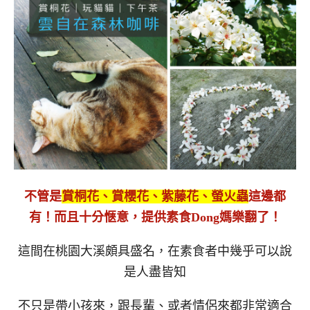
不管是
賞桐花、賞櫻花、紫藤花、螢火蟲
這邊都
有！而且十分愜意，提供素食Dong媽樂翻了！
這間在桃園大溪頗具盛名，在素食者中幾乎可以說
是人盡皆知
不只是帶小孩來，跟長輩、或者情侶來都非常適合