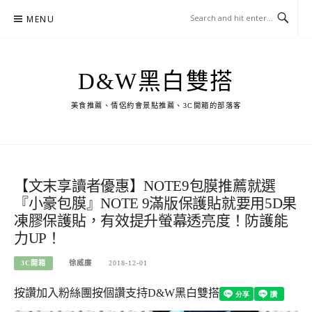
Skip
MENU
to
content
D&W黑白雙搭
美食推薦、情侶約會景點推薦、3C開箱的部落客
【文末享讀者優惠】NOTE9包膜推薦就選
『小豪包膜』NOTE 9滿版保護貼就要用5D果
凍膠保護貼，有效提升螢幕透亮度！防護能
力UP！
3C開箱
徐威廉
2018-12-01
按讚加入粉絲團
按個讚支持D&W黑白雙搭