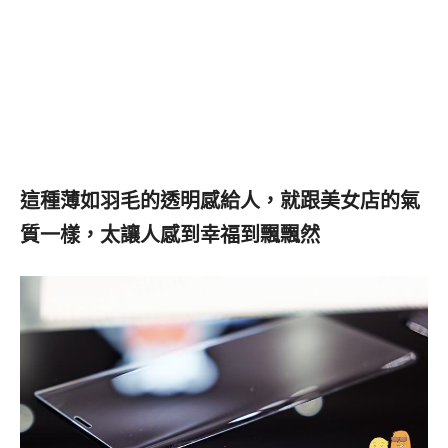
這種薄如羽毛的透明感給人，就跟美女店的氣
質一樣，太讓人感到幸福到飄飄然