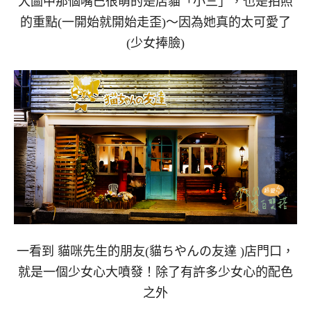
大圖中那個嘴巴很萌的是店貓「小三」，也是拍照
的重點(一開始就開始走歪)～因為她真的太可愛了
(少女捧臉)
一看到 貓咪先生的朋友(貓ちやんの友達 )店門口，
就是一個少女心大噴發！除了有許多少女心的配色
之外