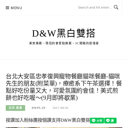
Skip
MENU
to
content
D&W黑白雙搭
美食推薦、情侶約會景點推薦、3C開箱的部落客
台北大安區忠孝復興寵物餐廳貓咪餐廳-貓咪
先生的朋友(附菜單)，療癒系下午茶選擇！餐
點好吃份量又大，可愛氛圍約會佳！美式煎
餅也好吃喔～(9月即將歇業)
北市-美食
DWPLAY
2017-08-05
按讚加入粉絲團
按個讚支持D&W黑白雙搭