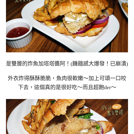
是雙層的炸魚加塔塔醬阿！(饑餓感大爆發！已崩潰)
外衣炸得酥酥脆脆，魚肉很軟嫩～加上可頌一口咬
下去，這個真的是很好吃～而且超飽der～