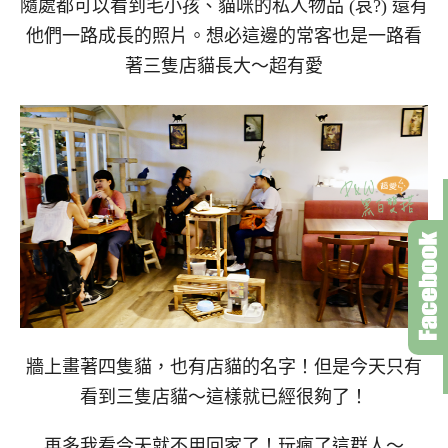
隨處都可以看到毛小孩、貓咪的私人物品 (哀?) 還有
他們一路成長的照片。想必這邊的常客也是一路看
著三隻店貓長大～超有愛
牆上畫著四隻貓，也有店貓的名字！但是今天只有
看到三隻店貓～這樣就已經很夠了！
再多我看今天就不用回家了！玩瘋了這群人～