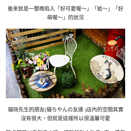
後來就是一整晚陷入「好可愛喔～」「蛤～」「好
萌喔～」的狀況
貓咪先生的朋友(貓ちやんの友達 )店內的空間其實
沒有很大，但就是這樣所以很溫馨可愛