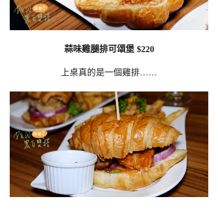
蒜味雞腿排可頌堡 $220
上桌真的是一個雞排……