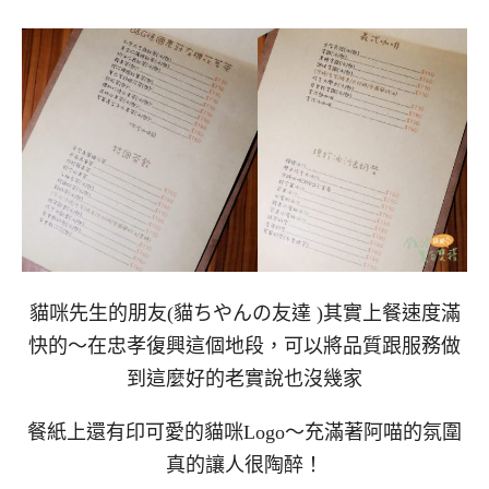
貓咪先生的朋友(貓ちやんの友達 )其實上餐速度滿
快的～在忠孝復興這個地段，可以將品質跟服務做
到這麼好的老實說也沒幾家
餐紙上還有印可愛的貓咪Logo～充滿著阿喵的氛圍
真的讓人很陶醉！