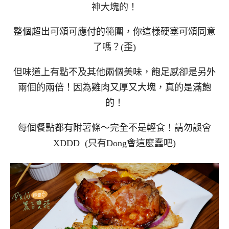
神大塊的！
整個超出可頌可應付的範圍，你這樣硬塞可頌同意
了嗎？(歪)
但味道上有點不及其他兩個美味，飽足感卻是另外
兩個的兩倍！因為雞肉又厚又大塊，真的是滿飽
的！
每個餐點都有附薯條～完全不是輕食！請勿誤會
XDDD (只有Dong會這麼蠢吧)