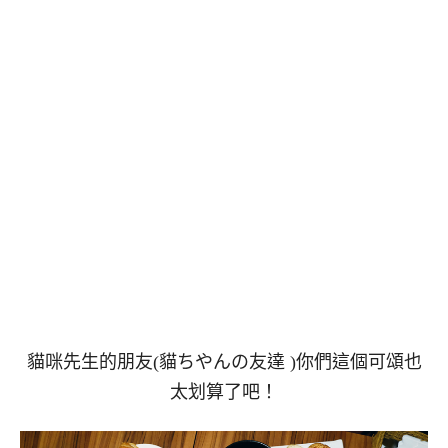
貓咪先生的朋友(貓ちやんの友達 )你們這個可頌也
太划算了吧！