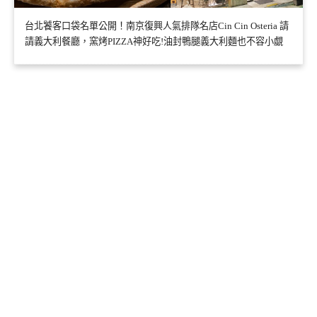
台北饕客口袋名單公開！南京復興人氣排隊名店Cin Cin Osteria 請
請義大利餐廳，窯烤PIZZA神好吃!油封鴨腿義大利麵也不容小覷