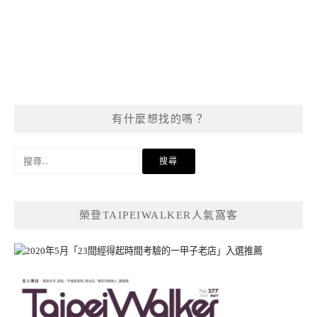
有什麼想找的嗎？
搜
尋
關
鍵
榮登TAIPEIWALKER人氣窩客
字: