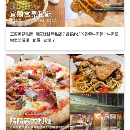
宜蘭寓見私廚 | 隱藏版排隊名店？饕客必訪的銷魂牛肉麵！牛肉很
嫩湯頭偏甜，值得一試嗎？