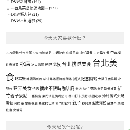
D&W新鮮試 (164)
---台北美食捷運地圖--- (521)
D&W懶人包 (21)
D&W不知道啦 (29)
今天大家喜歡什麼？
中永和
2020電動代步推薦
note20玻璃貼
中壢按摩
中壢男裝
中式早餐
中正早午餐
台北美
冰店
台北排隊美食
北投
割包
住宿推薦
冰火湯圓
食
國父紀念館站
吃螃蟹
啤酒喝到飽
噴汁炸雞招牌鹹酥雞
大阪住宿推薦
小
巷弄美食
插座不限時咖啡廳
新
新竹甜點
籠包
情侶
新店
新竹聚餐推薦
竹親子景點
沖繩
港式火鍋
日語檢定
東門油花旋轉燒肉
林口打卡景點
桃園吃冰
親子
湯包
越南河粉
碗粿
茶
華麗餐廳
蜂蜜的功效
西門町飲料
谷阿莫
金萱茶
頭城
住宿
麥當勞
今天想吃什麼呢?