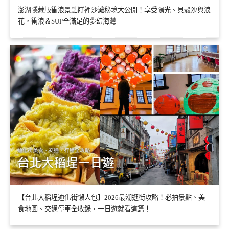
澎湖隱藏版衝浪景點嵵裡沙灘秘境大公開！享受陽光、貝殼沙與浪
花，衝浪＆SUP全滿足的夢幻海灣
【台北大稻埕迪化街懶人包】2026最潮逛街攻略！必拍景點、美
食地圖、交通停車全收錄，一日遊就看這篇！