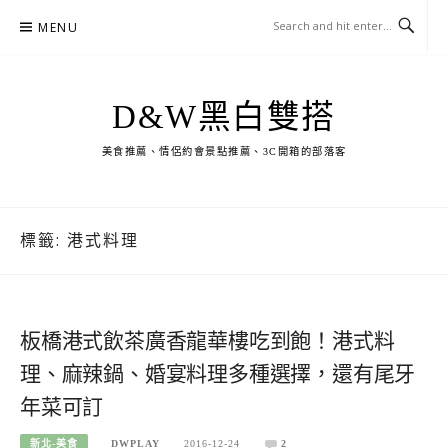
Skip
MENU
to
content
D&W黑白雙搭
美食推薦、情侶約會景點推薦、3C開箱的部落客
標籤:
港式料理
板橋港式飲茶廣香龍華樓吃到飽！港式料
理、麻辣鍋、婚宴料理多種選擇，還有尾牙
年菜可訂
新北-美食
DWPLAY
2016-12-24
2