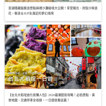
澎湖隱藏版衝浪景點嵵裡沙灘秘境大公開！享受陽光、貝殼沙與浪
花，衝浪＆SUP全滿足的夢幻海灣
【台北大稻埕迪化街懶人包】2026最潮逛街攻略！必拍景點、美
食地圖、交通停車全收錄，一日遊就看這篇！