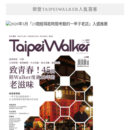
鍵
榮登TAIPEIWALKER人氣窩客
字: