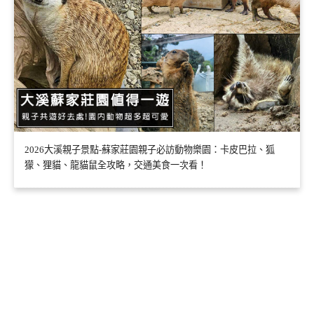
2026大溪親子景點-蘇家莊園親子必訪動物樂園：卡皮巴拉、狐
獴、狸貓、龍貓鼠全攻略，交通美食一次看！