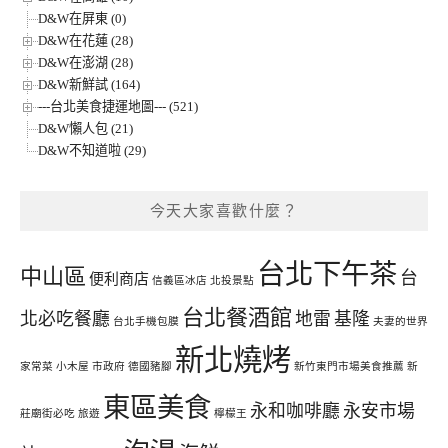
D&W在屏東 (0)
D&W在花蓮 (28)
D&W在澎湖 (28)
D&W新鮮試 (164)
---台北美食捷運地圖--- (521)
D&W懶人包 (21)
D&W不知道啦 (29)
今天大家喜歡什麼？
台北下午茶
中山區
台
便利商店
信義區冰店
北投景點
台北餐酒館
北必吃餐廳
地雷
基隆
台北手機包膜
夫妻的世界
新北燒烤
家常菜
小木屋
市政府
德國豬腳
新竹東門市場美食推薦
新
東區美食
永和咖啡廳
永安市場
莊廟街必吃
旅遊
檸檬王