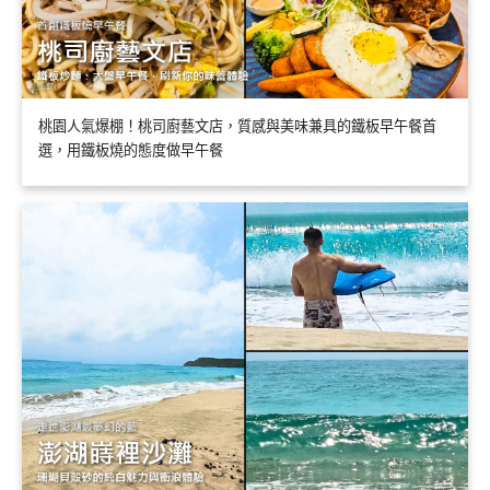
桃園人氣爆棚！桃司廚藝文店，質感與美味兼具的鐵板早午餐首
選，用鐵板燒的態度做早午餐