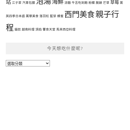
泡湯
海鮮
站
草莓
江子翠
汽車包膜
涼麵
牛舌吃到飽
粉粿
腕錶
芒草
菁
親子行
西門美食
英四季日本語
萬華美食
落羽松
藍芽
蜂蜜
程
貓奴
越南料理
頂焰
饗食天堂
馬來西亞料理
今天想吃什麼呢?
今
天
想
吃
什
麼
呢?