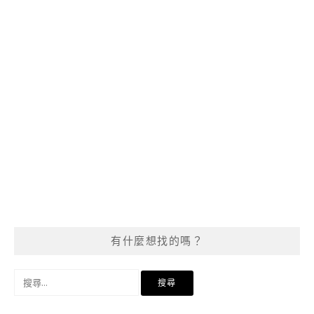
有什麼想找的嗎？
搜
尋
關