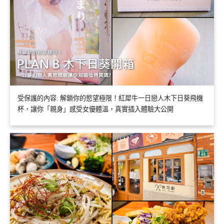
受保護的內容: 解鎖你的慾望極限！紅犀牛一日戀人木下日葵飛機
杯，讓你「親身」感受女優體溫，真實插入體驗大公開