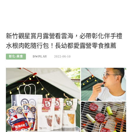
新竹觀星賞月露營看雲海，必帶彰化伴手禮
水根肉乾隨行包！長幼都愛露營零食推薦
彰化-美食
DWPLAY
2022-06-10