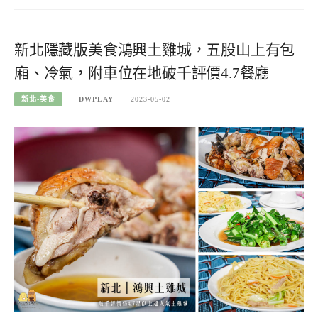
新北隱藏版美食鴻興土雞城，五股山上有包
廂、冷氣，附車位在地破千評價4.7餐廳
新北-美食
DWPLAY
2023-05-02