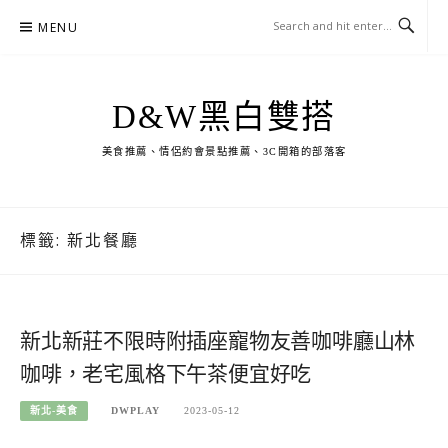
Skip
MENU
to
content
D&W黑白雙搭
美食推薦、情侶約會景點推薦、3C開箱的部落客
標籤:
新北餐廳
新北新莊不限時附插座寵物友善咖啡廳山林
咖啡，老宅風格下午茶便宜好吃
新北-美食
DWPLAY
2023-05-12