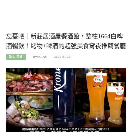
忘憂吧｜新莊居酒屋餐酒館，整柱1664白啤
酒暢飲！烤物+啤酒的超強美食宵夜推薦餐廳
新北-美食
DWPLAY
2021-01-20