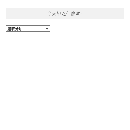
今天想吃什麼呢?
今
天
想
吃
什
麼
呢?