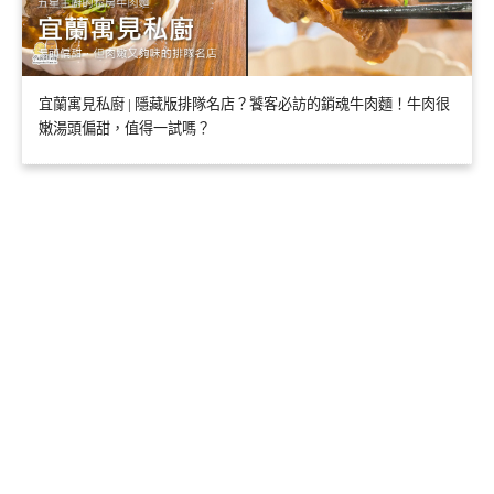
宜蘭寓見私廚 | 隱藏版排隊名店？饕客必訪的銷魂牛肉麵！牛肉很
嫩湯頭偏甜，值得一試嗎？