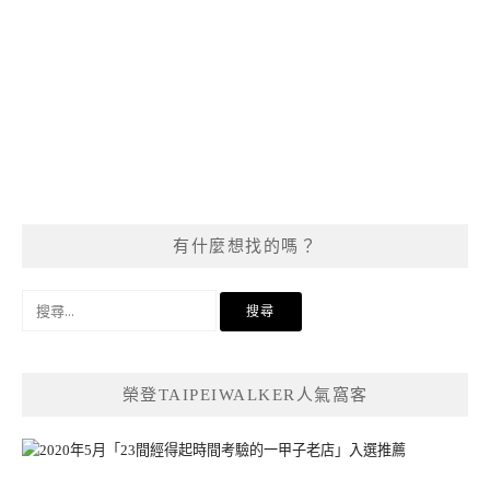
有什麼想找的嗎？
搜
尋
關
鍵
榮登TAIPEIWALKER人氣窩客
字: