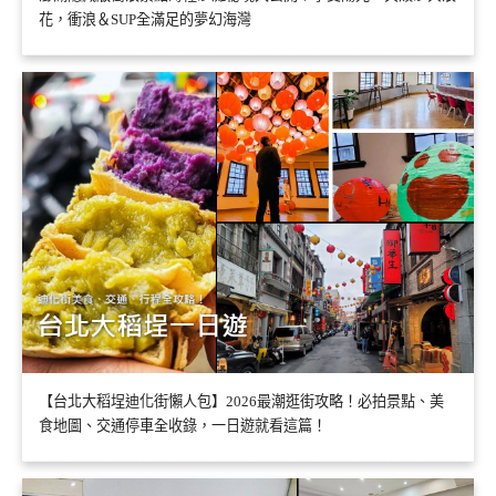
花，衝浪＆SUP全滿足的夢幻海灣
【台北大稻埕迪化街懶人包】2026最潮逛街攻略！必拍景點、美
食地圖、交通停車全收錄，一日遊就看這篇！