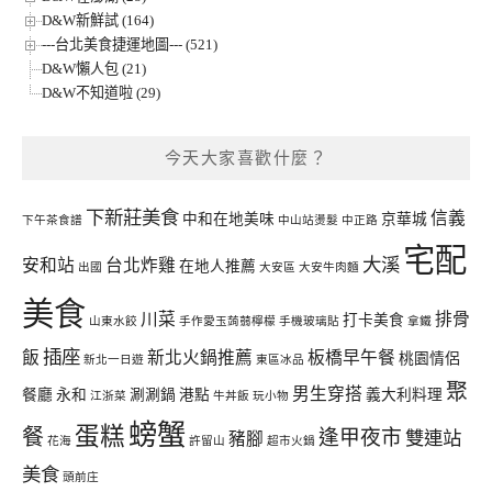
D&W新鮮試 (164)
---台北美食捷運地圖--- (521)
D&W懶人包 (21)
D&W不知道啦 (29)
今天大家喜歡什麼？
下新莊美食
信義
中和在地美味
京華城
下午茶食譜
中山站燙髮
中正路
宅配
大溪
安和站
台北炸雞
在地人推薦
出國
大安區
大安牛肉麵
美食
川菜
排骨
打卡美食
山東水餃
手作愛玉蒟蒻檸檬
手機玻璃貼
拿鐵
插座
飯
新北火鍋推薦
板橋早午餐
桃園情侶
新北一日遊
東區冰品
聚
男生穿搭
餐廳
永和
涮涮鍋
港點
義大利料理
江浙菜
牛丼飯
玩小物
螃蟹
蛋糕
餐
逢甲夜市
雙連站
豬腳
花海
許留山
超市火鍋
美食
頭前庄