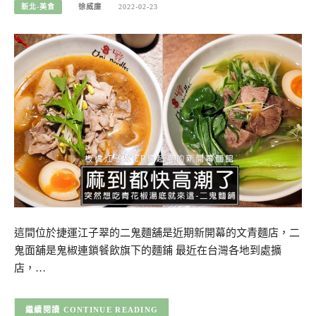
新北-美食
徐威廉
2022-02-23
這間位於捷運江子翠的二鬼麵舖是近期新開幕的文青麵店，二
鬼面舖是鬼椒連鎖餐飲旗下的麵鋪 最近在台灣各地到處擴
店，…
CONTINUE READING