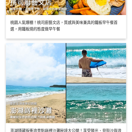
桃園人氣爆棚！桃司廚藝文店，質感與美味兼具的鐵板早午餐首
選，用鐵板燒的態度做早午餐
澎湖隱藏版衝浪景點嵵裡沙灘秘境大公開！享受陽光、貝殼沙與浪