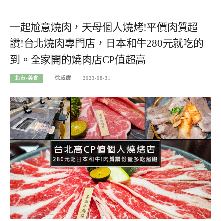
一起尬意燒肉，天母個人燒烤!平價肉質超
讚!台北燒肉專門店，日本和牛280元就吃的
到。全家開的燒肉店CP值超高
北市-美食
徐威廉
2023-08-31