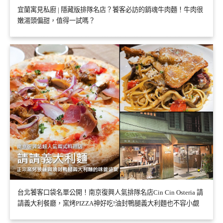
宜蘭寓見私廚 | 隱藏版排隊名店？饕客必訪的銷魂牛肉麵！牛肉很
嫩湯頭偏甜，值得一試嗎？
台北饕客口袋名單公開！南京復興人氣排隊名店Cin Cin Osteria 請
請義大利餐廳，窯烤PIZZA神好吃!油封鴨腿義大利麵也不容小覷