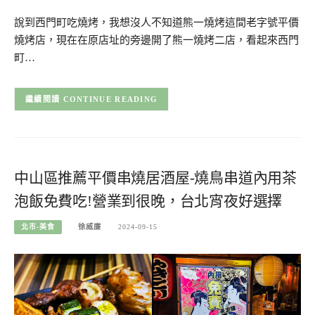
說到西門町吃燒烤，我想沒人不知道熊一燒烤這間老字號平價
燒烤店，現在在原店址的旁邊開了熊一燒烤二店，看起來西門
町…
CONTINUE READING
中山區推薦平價串燒居酒屋-燒鳥串道內用茶
泡飯免費吃!營業到很晚，台北宵夜好選擇
北市-美食
徐威廉
2024-09-15