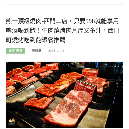
熊一頂級燒肉-西門二店，只要598就能享用
啤酒喝到飽！牛肉燒烤肉片厚又多汁，西門
町燒烤吃到飽聚餐推薦
北市-美食
徐威廉
2024-11-19