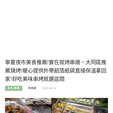
寧夏夜市美食推薦!實在就烤串燒，大同區推
薦燒烤!暖心提供外帶鋁箔紙袋直接保溫拿回
家!好吃美味串烤就選這間
北市-美食
徐威廉
2023-08-14