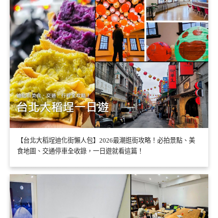
【台北大稻埕迪化街懶人包】2026最潮逛街攻略！必拍景點、美
食地圖、交通停車全收錄，一日遊就看這篇！