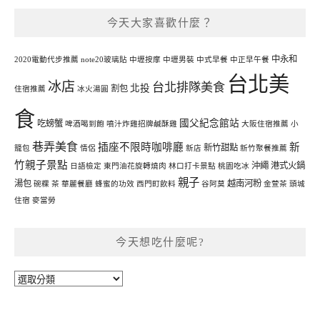
今天大家喜歡什麼？
中永和
2020電動代步推薦
note20玻璃貼
中壢按摩
中壢男裝
中式早餐
中正早午餐
台北美
冰店
台北排隊美食
北投
割包
住宿推薦
冰火湯圓
食
國父紀念館站
吃螃蟹
啤酒喝到飽
噴汁炸雞招牌鹹酥雞
大阪住宿推薦
小
巷弄美食
插座不限時咖啡廳
新
新竹甜點
籠包
情侶
新店
新竹聚餐推薦
竹親子景點
沖繩
港式火鍋
日語檢定
東門油花旋轉燒肉
林口打卡景點
桃園吃冰
親子
湯包
越南河粉
碗粿
茶
華麗餐廳
蜂蜜的功效
西門町飲料
谷阿莫
金萱茶
頭城
住宿
麥當勞
今天想吃什麼呢?
今
天
想