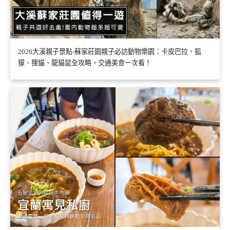
2026大溪親子景點-蘇家莊園親子必訪動物樂園：卡皮巴拉、狐
獴、狸貓、龍貓鼠全攻略，交通美食一次看！