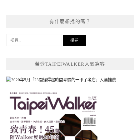
有什麼想找的嗎？
搜
尋
關
鍵
榮登TAIPEIWALKER人氣窩客
字: