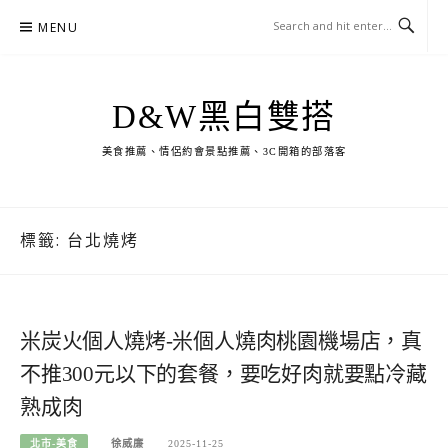
Skip
MENU
to
content
D&W黑白雙搭
美食推薦、情侶約會景點推薦、3C開箱的部落客
標籤:
台北燒烤
米炭火個人燒烤-米個人燒肉桃園機場店，真
不推300元以下的套餐，要吃好肉就要點冷藏
熟成肉
北市-美食
徐威廉
2025-11-25