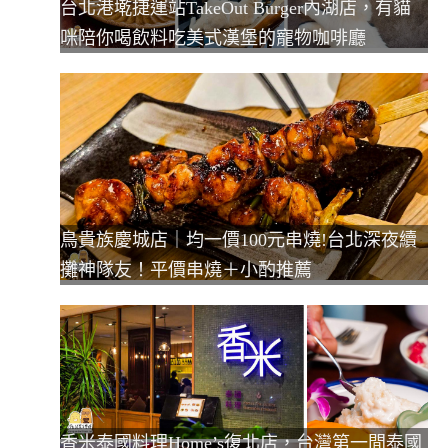
台北港墘捷運站TakeOut Burger內湖店，有貓
咪陪你喝飲料吃美式漢堡的寵物咖啡廳
鳥貴族慶城店｜均一價100元串燒!台北深夜續
攤神隊友！平價串燒＋小酌推薦
香米泰國料理Home’s復北店，台灣第一間泰國