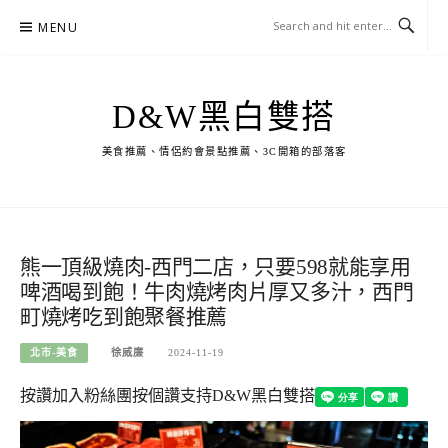
Skip
MENU
to
content
D&W黑白雙搭
美食推薦、情侶約會景點推薦、3C開箱的部落客
熊一頂級燒肉-西門二店，只要598就能享用
啤酒喝到飽！牛肉燒烤肉片厚又多汁，西門
町燒烤吃到飽聚餐推薦
北市-美食
徐威廉
2024-11-19
按讚加入粉絲團
按個讚支持D&W黑白雙搭