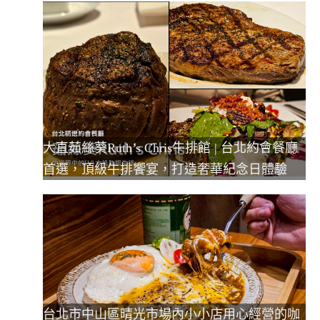
大直茹絲葵Ruth’s Chris牛排館 | 台北約會餐廳
首選，頂級牛排饗宴，打造奢華紀念日體驗
台北市中山區晴光市場內小小店用心經營的咖