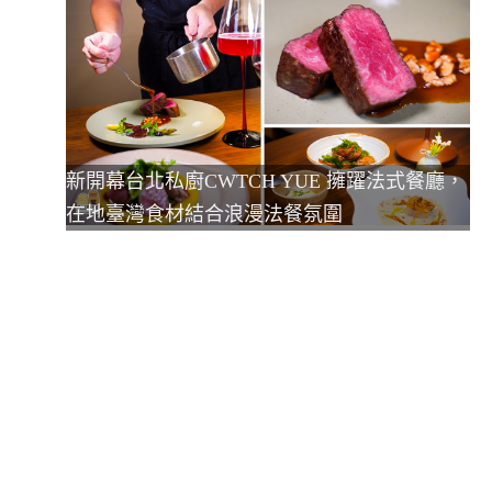
新開幕台北私廚CWTCH YUE 擁躍法式餐廳，
在地臺灣食材結合浪漫法餐氛圍