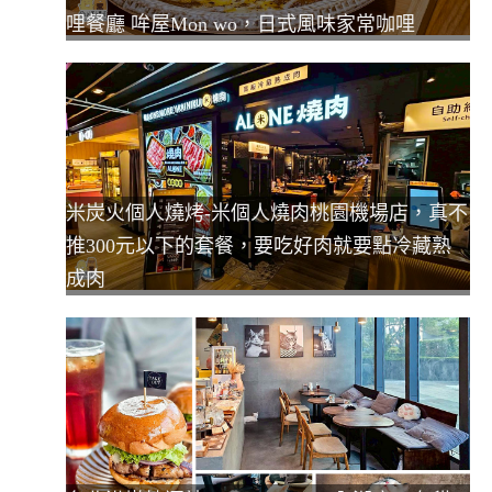
哩餐廳 哞屋Mon wo，日式風味家常咖哩
米炭火個人燒烤-米個人燒肉桃園機場店，真不
推300元以下的套餐，要吃好肉就要點冷藏熟
成肉