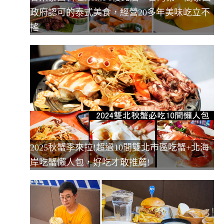
政府認可的泰式美食，經營20多年美味屹立不
搖
2025秋蟹季來拉!超過10間雙北市區吃蟹+北海
岸吃蟹懶人包，好吃才敢推薦!