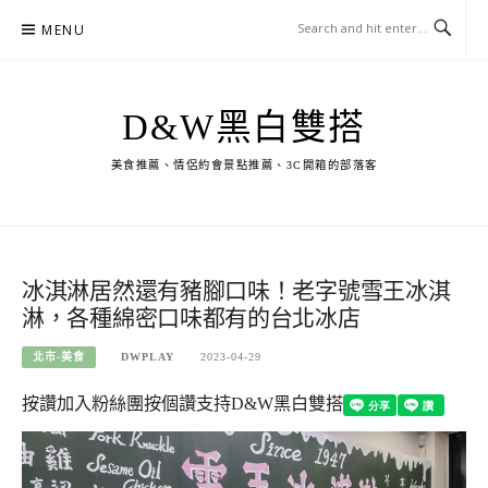
Skip
MENU
to
content
D&W黑白雙搭
美食推薦、情侶約會景點推薦、3C開箱的部落客
冰淇淋居然還有豬腳口味！老字號雪王冰淇
淋，各種綿密口味都有的台北冰店
北市-美食
DWPLAY
2023-04-29
按讚加入粉絲團
按個讚支持D&W黑白雙搭