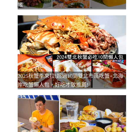
搖
2025秋蟹季來拉!超過10間雙北市區吃蟹+北海
岸吃蟹懶人包，好吃才敢推薦!