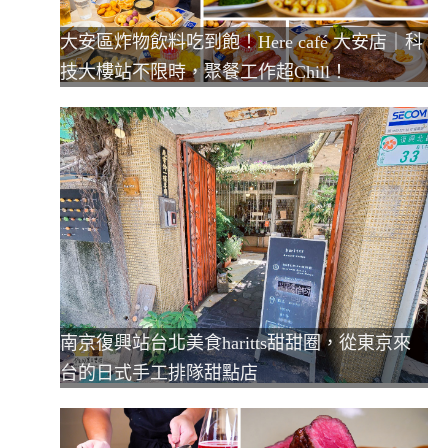
大安區炸物飲料吃到飽！Here café 大安店｜科
技大樓站不限時，聚餐工作超Chill！
南京復興站台北美食haritts甜甜圈，從東京來
台的日式手工排隊甜點店