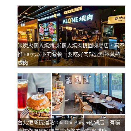
米炭火個人燒烤-米個人燒肉桃園機場店，真不
推300元以下的套餐，要吃好肉就要點冷藏熟
成肉
台北港墘捷運站TakeOut Burger內湖店，有貓