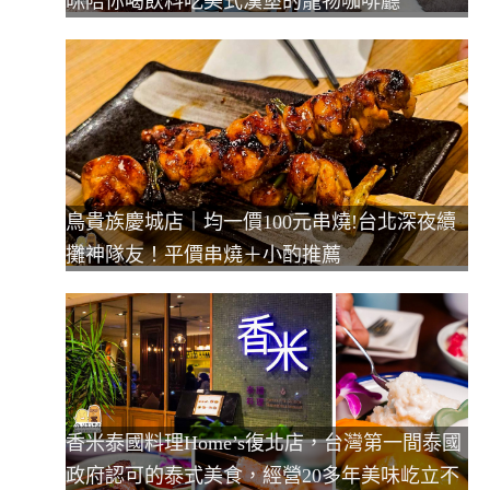
咪陪你喝飲料吃美式漢堡的寵物咖啡廳
鳥貴族慶城店｜均一價100元串燒!台北深夜續
攤神隊友！平價串燒＋小酌推薦
香米泰國料理Home’s復北店，台灣第一間泰國
政府認可的泰式美食，經營20多年美味屹立不