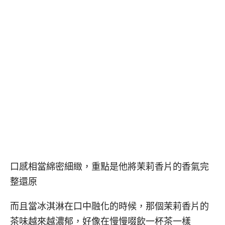
口感相當綿密細緻，重點是他將茉莉香片的香氣完
整還原
而且當冰淇淋在口中融化的時候，那個茉莉香片的
茶味越來越濃郁，好像在慢慢啜飲一杯茶一樣