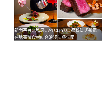
新開幕台北私廚CWTCH YUE 擁躍法式餐廳，
在地臺灣食材結合浪漫法餐氛圍