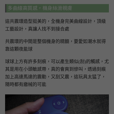
多曲線高質感，機身絲滑親膚
這共震環造型挺美的，全機身完美曲線設計，頂級
工藝設計，真讓人找不到接合處
共震環的中間是整個機身的精髓，要愛如潮水就得
靠這顆夜能球
球球上方有許多刻痕，可以產生類似(刮)的觸感，尤
其是用在小頭敏感帶，真的會爽到慘叫，透過刻痕
加上高速馬達的震動，又刮又震，這玩具太猛了，
隨時都有繳械的可能