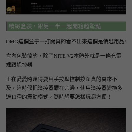
精緻盒裝，跟另一半一起開箱超驚豔
OMG這個盒子一打開真的看不出來這個是情趣用品!
盒內包裝簡約，除了NITE V2本體外就是一條充電
線跟遙控器
正在愛愛時還得要用手按壓控制按鈕真的會來不
及，這時候把遙控器擺在旁邊，使用遙控器變換多
達11種的震動模式，隨時想要怎樣玩都方便！