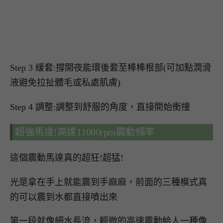
Step 3 緩套:撐開夜能環後套至棒棒根部(可加點潤滑
液避免拉扯體毛或私處肌膚)
Step 4 調整:調整到舒服的角度，直接開始衝撞
超強馬達!高達11000rpm震動頻率
這個震動馬達真的超狂!超猛!
光是拿在手上就能震到手麻麻，前面的三種模式真
的可以震到水都直接噴出來
第一段就像細水長流，輕微的高速震動給人一種像