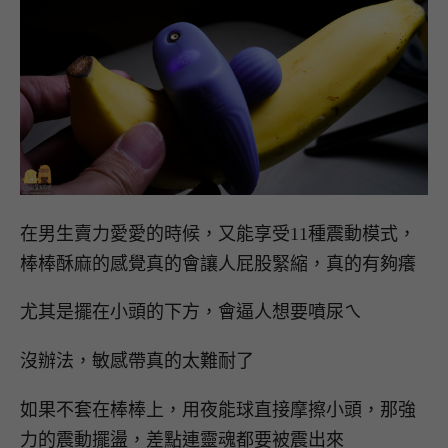
在男生賣力愛愛的時候，又能享受11種震動模式，
棒棒酥麻的感覺真的會讓人屁股緊縮，真的有夠癢
尤其是擺在小頭的下方，會逼人想要噴尿ㄟ
沒辦法，敏感帶真的太難耐了
如果不套在棒棒上，用夜能球直接摩擦小頭，那強
力的震動擺盪，差點連靈魂都要被震出來