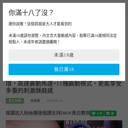
Skip
MENU
to
你滿十八了沒？
content
跟你說喔！這個頁面是大人才能看到的
D&W黑白雙搭
未滿18歲請勿瀏覽，內文含大量敏感內容，點擊已滿18歲視同法定
程黏人，未成年者請盡速離開！
美食推薦、情侶約會景點推薦、3C開箱的部落客
未滿18歲
我已滿18
懂玩哦！雙人情趣用品-NITE V2夜能共震
環，高速震動馬達+11種震動模式，更能享受
多重的刺激酥麻感
男生玩物
徐威廉
2024-02-15
按讚加入粉絲團
按個讚支持D&W黑白雙搭