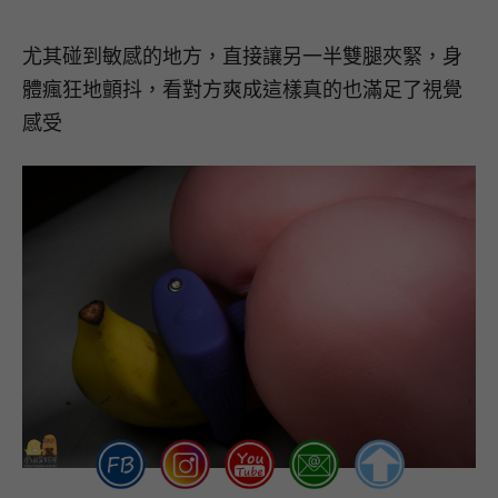
尤其碰到敏感的地方，直接讓另一半雙腿夾緊，身
體瘋狂地顫抖，看對方爽成這樣真的也滿足了視覺
感受