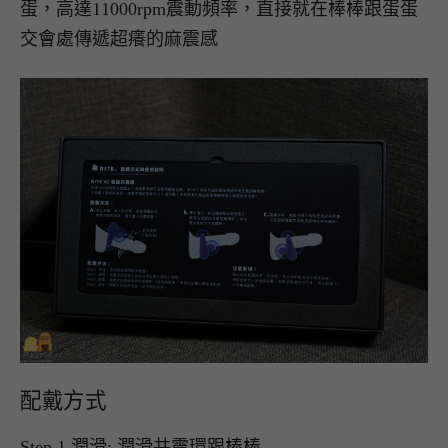
蛋，高達11000rpm震動頻率，直接就在棒棒跟蛋蛋
交會處傳遞超癢的麻震感
配戴方式
Step 1 潤滑: 潤滑共震環跟棒棒