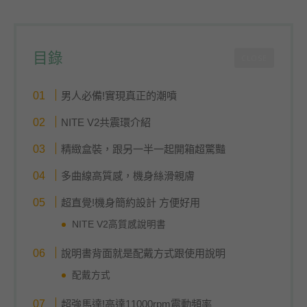
目錄
CLOSE
男人必備!實現真正的潮噴
NITE V2共震環介紹
精緻盒裝，跟另一半一起開箱超驚豔
多曲線高質感，機身絲滑親膚
超直覺!機身簡約設計 方便好用
NITE V2高質感說明書
說明書背面就是配戴方式跟使用說明
配戴方式
超強馬達!高達11000rpm震動頻率