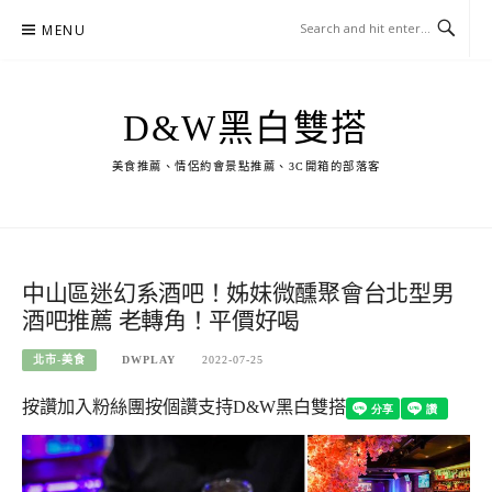
Skip
MENU
to
content
D&W黑白雙搭
美食推薦、情侶約會景點推薦、3C開箱的部落客
中山區迷幻系酒吧！姊妹微醺聚會台北型男
酒吧推薦 老轉角！平價好喝
北市-美食
DWPLAY
2022-07-25
按讚加入粉絲團
按個讚支持D&W黑白雙搭