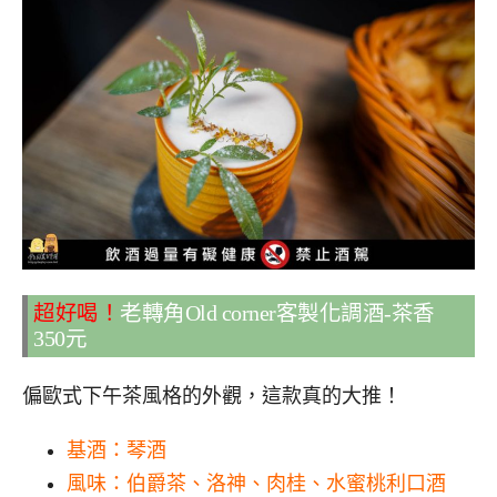
超好喝！
老轉角Old corner客製化調酒-茶香
350元
偏歐式下午茶風格的外觀，這款真的大推！
基酒：琴酒
風味：伯爵茶、洛神、肉桂、水蜜桃利口酒