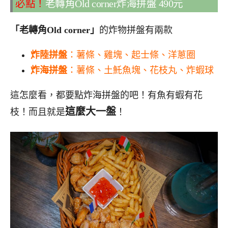
必點！
老轉角Old corner炸海拼盤 490元
「老轉角Old corner」
的炸物拼盤有兩款
炸陸拼盤
：薯條、雞塊、起士條、洋蔥圈
炸海拼盤
：薯條、土魠魚塊、花枝丸、炸蝦球
這怎麼看，都要點炸海拼盤的吧！有魚有蝦有花
這麼大一盤
枝！而且就是
！