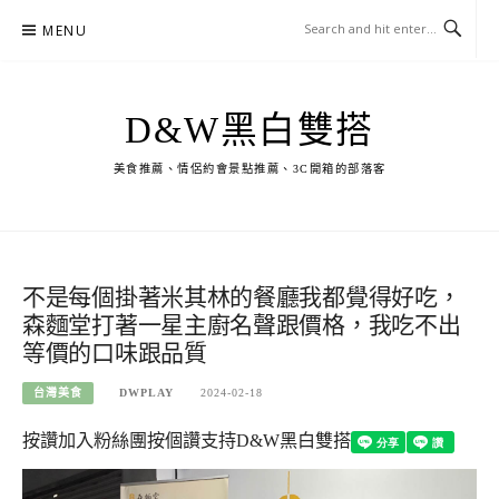
Skip
MENU
to
content
D&W黑白雙搭
美食推薦、情侶約會景點推薦、3C開箱的部落客
不是每個掛著米其林的餐廳我都覺得好吃，
森麵堂打著一星主廚名聲跟價格，我吃不出
等價的口味跟品質
台灣美食
DWPLAY
2024-02-18
按讚加入粉絲團
按個讚支持D&W黑白雙搭