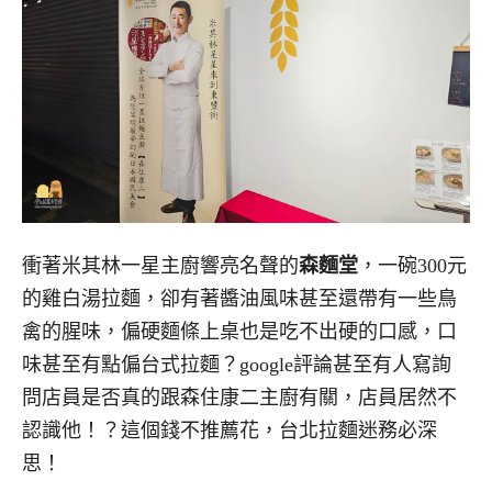
衝著米其林一星主廚響亮名聲的
森麵堂
，一碗300元
的雞白湯拉麵，卻有著醬油風味甚至還帶有一些鳥
禽的腥味，偏硬麵條上桌也是吃不出硬的口感，口
味甚至有點偏台式拉麵？google評論甚至有人寫詢
問店員是否真的跟森住康二主廚有關，店員居然不
認識他！？這個錢不推薦花，台北拉麵迷務必深
思！