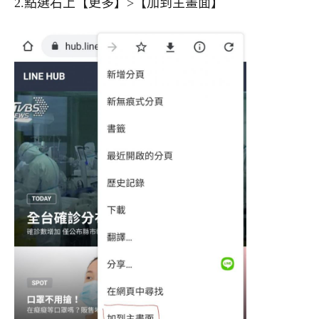
2.點選右上【更多】>【加到主畫面】