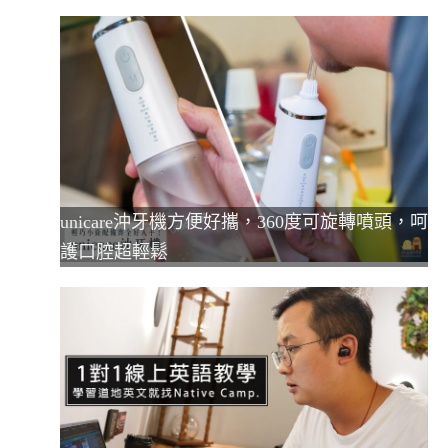
unicare沖牙機方便好攜，360度可旋轉噴頭，呵
護口腔超輕鬆