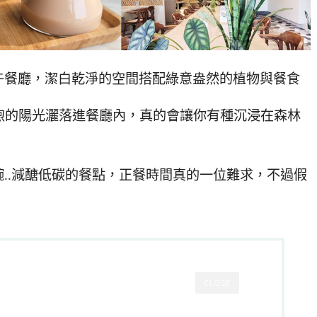
午餐廳，潔白乾淨的空間搭配綠意盎然的植物與餐食
煦的陽光灑落進餐廳內，真的會讓你有種沉浸在森林
..減醣低碳的餐點，正餐時間真的一位難求，不過假
CLOSE