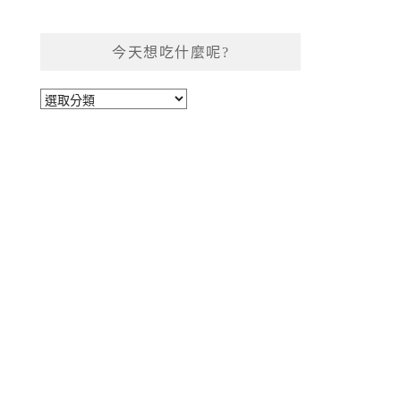
今天想吃什麼呢?
今
天
想
吃
什
麼
呢?