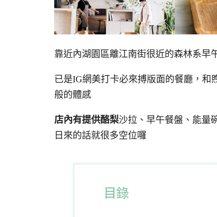
靠近內湖園區離江南街很近的森林系早
已是IG網美打卡必來搏版面的餐廳，和
般的體感
店內有提供酪梨
沙拉、早午餐盤、能量碗
日來的話就很多空位囉
目錄