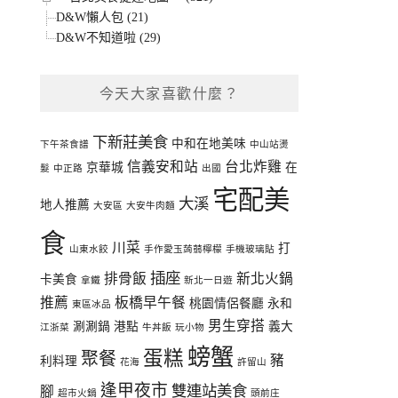
D&W懶人包 (21)
D&W不知道啦 (29)
今天大家喜歡什麼？
下新莊美食
中和在地美味
下午茶食譜
中山站燙
信義安和站
台北炸雞
京華城
在
髮
中正路
出國
宅配美
大溪
地人推薦
大安區
大安牛肉麵
食
川菜
打
山東水餃
手作愛玉蒟蒻檸檬
手機玻璃貼
插座
排骨飯
新北火鍋
卡美食
拿鐵
新北一日遊
推薦
板橋早午餐
桃園情侶餐廳
永和
東區冰品
男生穿搭
涮涮鍋
港點
義大
江浙菜
牛丼飯
玩小物
螃蟹
蛋糕
聚餐
豬
利料理
花海
許留山
逢甲夜市
雙連站美食
腳
超市火鍋
頭前庄