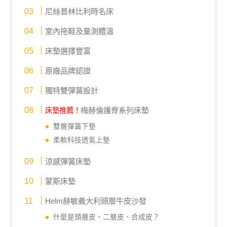
尼絲普林比利時名床
室內拖鞋及量測體溫
床墊選擇豐富
原廠品牌認證
獨特雙彈簧設計
梅赫倫護脊系列床墊
床墊推薦！
雙層彈簧下墊
柔軟科技透氣上墊
涼感彈簧床墊
蒙斯床墊
Helm赫敏義大利頭層牛皮沙發
什麼是頭層皮、二層皮、合成皮？