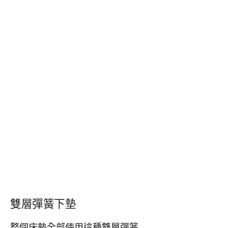
雙層彈簧下墊
整個床墊全部使用這種雙層彈簧