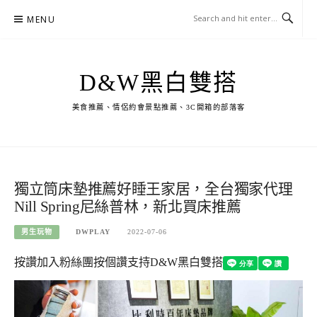
Skip
MENU
to
content
D&W黑白雙搭
美食推薦、情侶約會景點推薦、3C開箱的部落客
獨立筒床墊推薦好睡王家居，全台獨家代理
Nill Spring尼絲普林，新北買床推薦
男生玩物
DWPLAY
2022-07-06
按讚加入粉絲團
按個讚支持D&W黑白雙搭