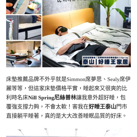
床墊推薦品牌不外乎就是Simmon席夢思、Sealy席伊
麗等等，但這家床墊價格平實，睡起來又很爽的比
利時名床
Nill Spring尼絲普林
讓我意外超好睡，包
覆強支撐力夠，不會太軟！害我在
好睡王泰山
門市
直接躺平睡著，真的是大大改善睡眠品質的好床。