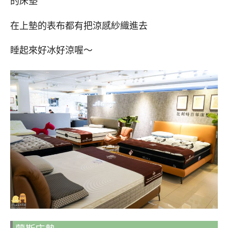
的床墊
在上墊的表布都有把涼感紗織進去
睡起來好冰好涼喔～