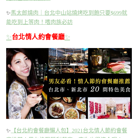
✨
馬太郎燒肉｜台北中山站燒烤吃到飽只要$699就
能吃到上等肉！嗜肉族必訪
✨
台北情人約會餐廳
✨
✨
【台北約會餐廳懶人包】2021台北情人節約會餐