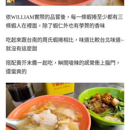
依WILLIAM實際的品嘗後，每一條蝦捲至少都有三
條蝦人在裡面，除了蝦仁外也有荸薺的香味
吃起來跟台南的周氏蝦捲相比，味道比較台北味道~
就沒有這麼甜
搭配黃芥末醬一起吃，瞬間嗆辣的感覺衝上腦門，
還蠻爽的