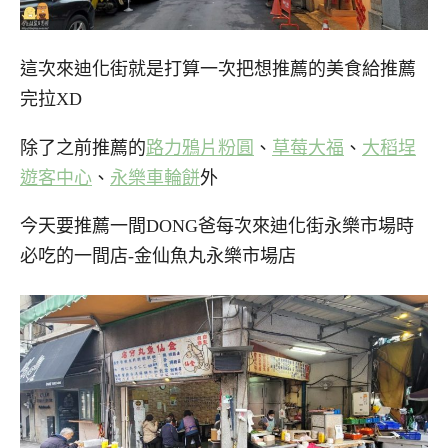
這次來迪化街就是打算一次把想推薦的美食給推薦
完拉XD
除了之前推薦的
路力鴉片粉圓
、
草莓大福
、
大稻埕
遊客中心
、
永樂車輪餅
外
今天要推薦一間DONG爸每次來迪化街永樂市場時
必吃的一間店-金仙魚丸永樂市場店