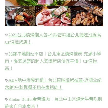
✨
2021台北燒烤懶人包-不踩雷精選台北捷運沿線高
CP值燒烤店！
✨
品都串燒攤延平店｜台北東區燒烤推薦!充滿小鮮
肉，陽氣過盛的超人氣燒烤店便宜平價！CP值極
高！
✨
ABV地中海餐酒館｜台北東區燒烤推薦-近國父紀
念館!中秋聚餐不用在家烤肉！
✨
Kintan Buffet金舌燒肉｜台北中山區燒烤牛舌吃到
飽來自日本東京！