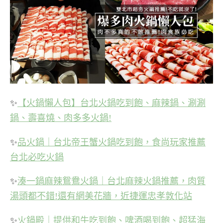
✨
【火鍋懶人包】台北火鍋吃到飽、麻辣鍋、涮涮
鍋、壽喜燒、肉多多火鍋!
✨
品火鍋｜台北帝王蟹火鍋吃到飽，食尚玩家推薦
台北必吃火鍋
✨
湊一鍋麻辣鴛鴦火鍋｜台北麻辣火鍋推薦，肉質
湯頭都不錯!還有網美花牆，近捷運忠孝敦化站
✨
火鍋殿｜提供和牛吃到飽、啤酒喝到飽、超猛海