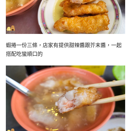
蝦捲一份三條，店家有提供甜辣醬跟芥末醬，一起
搭配吃蠻順口的