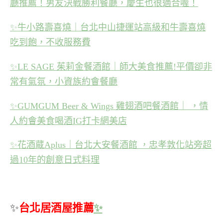
廳推薦！男友決戰勝利餐廳，慶生也很適合喔！
✨
牛小路壽喜燒｜台北中山捷運站高級和牛壽喜燒
吃到飽，不收服務費
✨
LE SAGE 茱莉金餐酒館｜師大美食推薦!平價卻非
常有氣氛，小資族約會餐廳
✨
GUMGUM Beer & Wings 雞翅酒吧餐酒館｜ ，情
人約會美食喝酒IG打卡網美店
✨
花酒蔵Aplus｜台北大安餐酒館 ，忠孝敦化站旁超
過10年的創意日式料理
✨
台北居酒屋推薦
✨