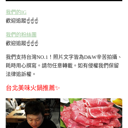
我們的IG
歡迎追蹤☝☝☝
我們的粉絲團
歡迎追蹤☝☝☝
我們支持台灣NO.1！照片文字皆為D&W辛苦拍攝、
耗時用心撰寫。請勿任意轉載。如有侵權我們保留
法律追訴權。
台北美味火鍋推薦✨