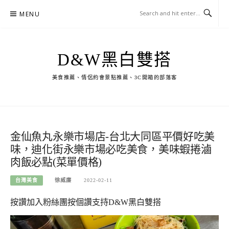
Skip
MENU
to
content
D&W黑白雙搭
美食推薦、情侶約會景點推薦、3C開箱的部落客
金仙魚丸永樂市場店-台北大同區平價好吃美
味，迪化街永樂市場必吃美食，美味蝦捲滷
肉飯必點(菜單價格)
台灣美食
徐威廉
2022-02-11
按讚加入粉絲團
按個讚支持D&W黑白雙搭