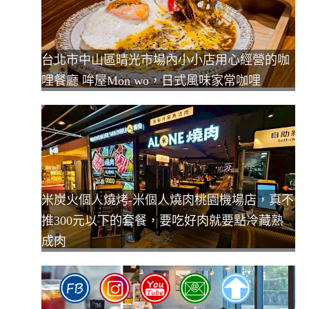
台北市中山區晴光市場內小小店用心經營的咖
哩餐廳 哞屋Mon wo，日式風味家常咖哩
米炭火個人燒烤-米個人燒肉桃園機場店，真不
推300元以下的套餐，要吃好肉就要點冷藏熟
成肉