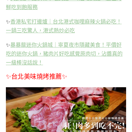
鮮吃到飽服務
✨
香港私宅打邊爐｜台北港式咖哩麻辣火鍋必吃！
一鍋三吃驚人，港式熱炒必吃
✨
暴暴龍迷你火鍋城｜寧夏夜市隱藏美食！平價好
吃的迷你火鍋，豬肉片好吃感覺原肉切，沾醬真的
一級棒沒話說！
✨台北美味燒烤推薦✨