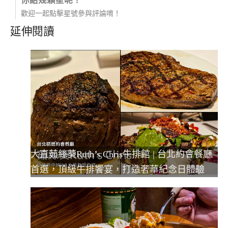
你給幾顆星呢？
歡迎一起點擊星號參與評論唷！
延伸閱讀
大直茹絲葵Ruth’s Chris牛排館 | 台北約會餐廳
首選，頂級牛排饗宴，打造奢華紀念日體驗