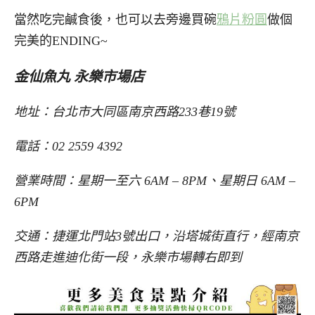
當然吃完鹹食後，也可以去旁邊買碗
鴉片粉圓
做個
完美的ENDING~
金仙魚丸 永樂市場店
地址：台北市大同區南京西路233巷19號
電話：02 2559 4392
營業時間：星期一至六 6AM – 8PM、星期日 6AM –
6PM
交通：捷運北門站3號出口，沿塔城街直行，經南京
西路走進迪化街一段，永樂市場轉右即到