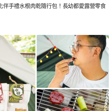
化伴手禮水根肉乾隨行包！長幼都愛露營零食