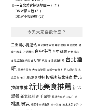
---台北美食捷運地圖--- (521)
D&W懶人包 (21)
D&W不知道啦 (29)
今天大家喜歡什麼？
三重國小捷運站
中和排隊美食
中和餐廳
中壢燒烤
健
台中住宿
台中餐廳
康小教室
內湖酒吧
台北婚戒
台北酒
台北居酒屋推薦
台北日料推薦
台北調酒推薦
吧
善導寺美食
大安咖啡廳
大溪一日遊
好男人理容院
客
新北
捷運板橋站
新北住宿
家美食
布丁
廢墟景點
新北美食推薦
拉麵推薦
新北
聚餐
新北飲料
新手露營
板橋火車站
林口牛排
桃園展覽
桃園牛肉麵推薦
樹林美食
淡水冰品
烤牛小