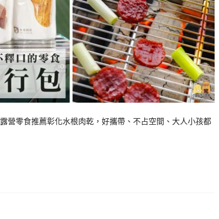
露營零食推薦彰化水根肉乾，好攜帶、不占空間、大人小孩都