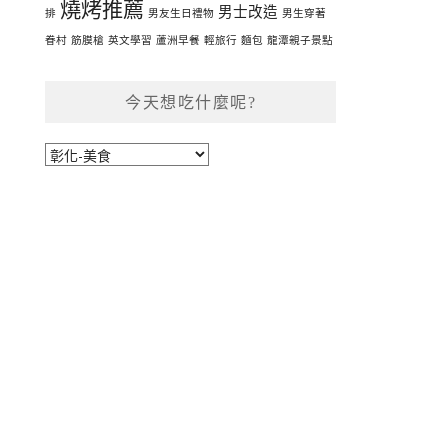
燒烤推薦
男士改造
排
男友生日禮物
男生穿著
眷村
筋膜槍
英文學習
蘆洲早餐
輕旅行
麵包
龍潭親子景點
今天想吃什麼呢?
今
天
想
吃
什
麼
呢?