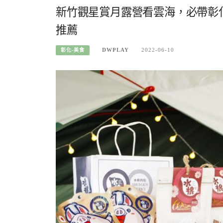
新竹觀星賞月露營看雲海，必帶彰
推薦
DWPLAY
2022-06-10
彰化-美食