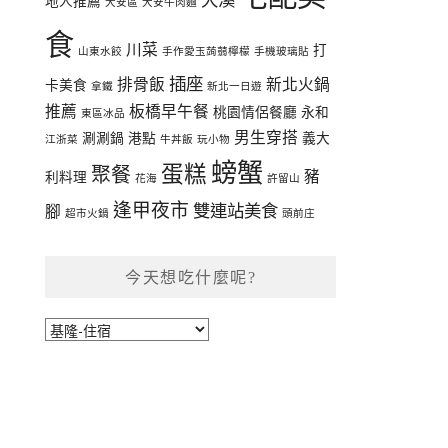
地人推薦
大安區
大安牛肉麵
食
川菜
打
山東水餃
手作愛玉蒟蒻檸檬
手機玻璃貼
插座
排骨飯
新北火鍋
卡美食
拿鐵
新北一日遊
推薦
板橋早午餐
桃園情侶餐廳
永和
東區冰品
男生穿搭
涮涮鍋
港點
義大
江浙菜
牛丼飯
玩小物
螃蟹
蛋糕
聚餐
豬
利料理
花海
許留山
逢甲夜市
雙連站美食
腳
超市火鍋
頭前庄
今天想吃什麼呢?
今
天
想
吃
什
麼