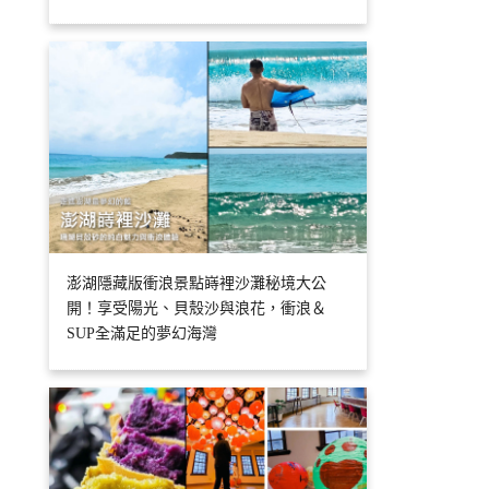
澎湖隱藏版衝浪景點嵵裡沙灘秘境大公
開！享受陽光、貝殼沙與浪花，衝浪＆
SUP全滿足的夢幻海灣