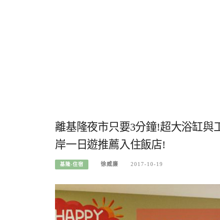
離基隆夜市只要3分鐘!超大浴缸
岸一日遊推薦入住飯店!
徐威廉
2017-10-19
基隆-住宿