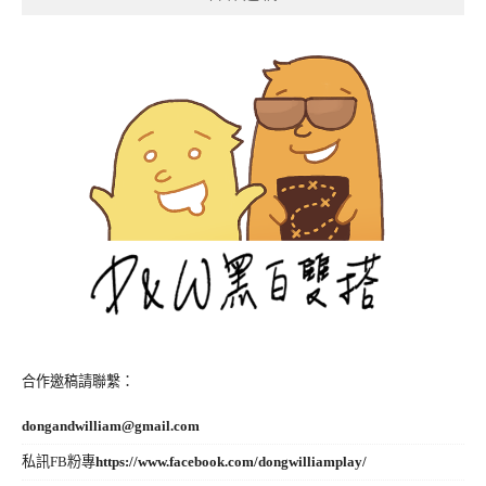
合作邀稿請聯繫：
dongandwilliam@gmail.com
私訊FB粉專
https://www.facebook.com/dongwilliamplay/