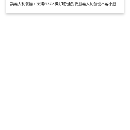
請義大利餐廳，窯烤PIZZA神好吃!油封鴨腿義大利麵也不容小覷