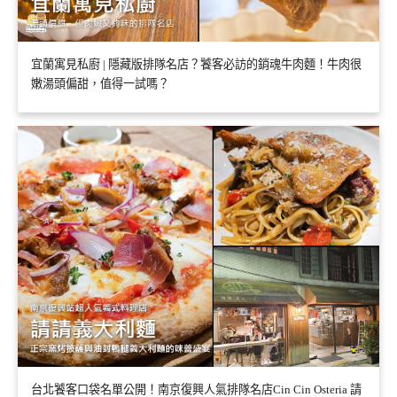
宜蘭寓見私廚 | 隱藏版排隊名店？饕客必訪的銷魂牛肉麵！牛肉很
嫩湯頭偏甜，值得一試嗎？
台北饕客口袋名單公開！南京復興人氣排隊名店Cin Cin Osteria 請