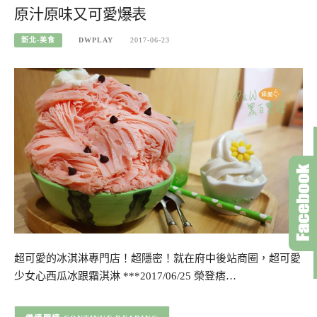
原汁原味又可愛爆表
新北-美食
DWPLAY
2017-06-23
超可愛的冰淇淋專門店！超隱密！就在府中後站商圈，超可愛
少女心西瓜冰跟霜淇淋 ***2017/06/25 榮登痞…