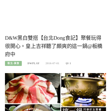
D&W黑白雙搭【台北Dong食記】聚餐玩得
很開心。皇上吉祥聽了頗爽的這一鍋@板橋
府中
新北-美食
DWPLAY
2016-07-01
1