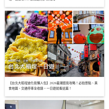
【台北大稻埕迪化街懶人包】2026最潮逛街攻略！必拍景點、美
食地圖、交通停車全收錄，一日遊就看這篇！