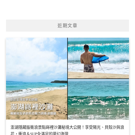
近期文章
澎湖隱藏版衝浪景點嵵裡沙灘秘境大公開！享受陽光、貝殼沙與浪
花，衝浪＆SUP全滿足的夢幻海灣