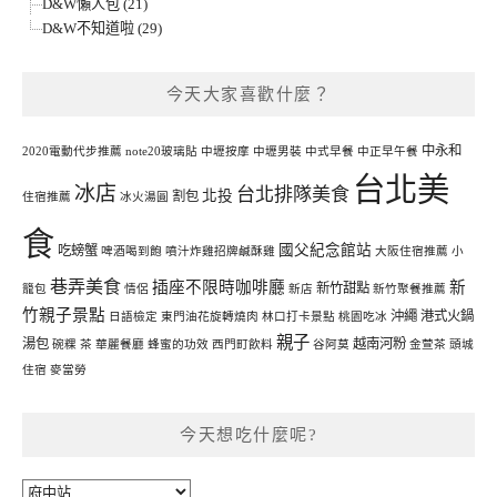
D&W懶人包 (21)
D&W不知道啦 (29)
今天大家喜歡什麼？
中永和
2020電動代步推薦
note20玻璃貼
中壢按摩
中壢男裝
中式早餐
中正早午餐
台北美
冰店
台北排隊美食
北投
割包
住宿推薦
冰火湯圓
食
國父紀念館站
吃螃蟹
啤酒喝到飽
噴汁炸雞招牌鹹酥雞
大阪住宿推薦
小
巷弄美食
插座不限時咖啡廳
新
新竹甜點
籠包
情侶
新店
新竹聚餐推薦
竹親子景點
沖繩
港式火鍋
日語檢定
東門油花旋轉燒肉
林口打卡景點
桃園吃冰
親子
湯包
越南河粉
碗粿
茶
華麗餐廳
蜂蜜的功效
西門町飲料
谷阿莫
金萱茶
頭城
住宿
麥當勞
今天想吃什麼呢?
今