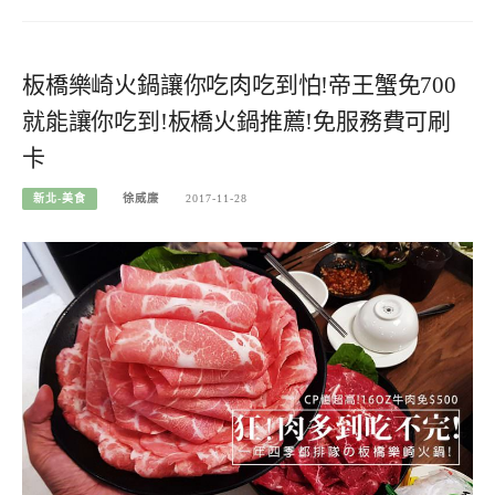
板橋樂崎火鍋讓你吃肉吃到怕!帝王蟹免700
就能讓你吃到!板橋火鍋推薦!免服務費可刷
卡
新北-美食
徐威廉
2017-11-28