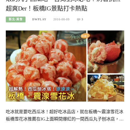
超爽Der！板橋IG景點打卡熱點
新北-美食
DWPLAY
2016-08-09
3
吃冰就是要吃西瓜冰！超好吃冰品店，就在板橋～震湶雪花冰
板橋雪花冰推薦在IG上面瞬間爆紅的一間西瓜丸子刨冰店，…