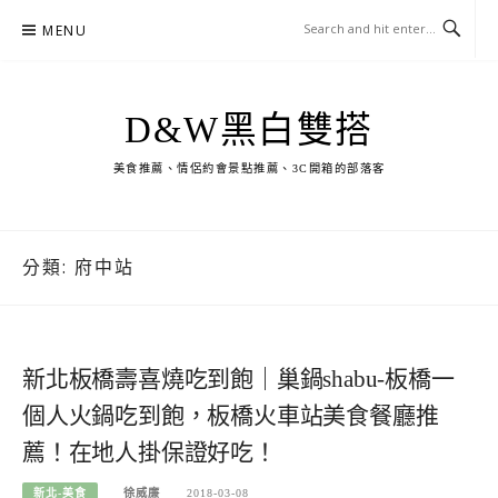
Skip
MENU
to
content
D&W黑白雙搭
美食推薦、情侶約會景點推薦、3C開箱的部落客
分類:
府中站
新北板橋壽喜燒吃到飽｜巢鍋shabu-板橋一
個人火鍋吃到飽，板橋火車站美食餐廳推
薦！在地人掛保證好吃！
新北-美食
徐威廉
2018-03-08