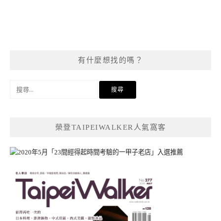
有什麼想找的嗎？
搜
尋
關
鍵
榮登TAIPEIWALKER人氣窩客
字: