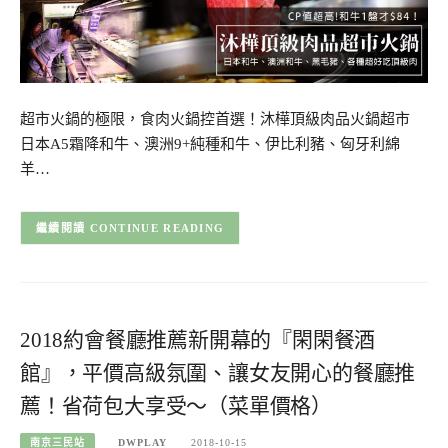
超市火鍋的極限，食肉火鍋控首選！沐樺頂級肉品火鍋超市
日本A5霜降和牛、澳洲9+純種和牛、伊比利豬、匈牙利綿
羊…
CONTINUE READING
2018約會餐廳推薦新開幕的『閑閑餐酒
館』，平價高級氛圍、讓女友開心的餐廳推
薦！省荷包大享受～（菜單價格）
南京三民站
DWPLAY
2018-10-15