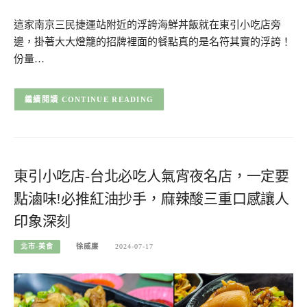
這家南京三民捷運站附近的浮誇海鮮丼飯就在東引小吃店旁
邊，掛著大大燈籠的招牌裡面的餐點真的是名符其實的浮誇！
份量…
CONTINUE READING
東引小吃店-台北必吃人氣宵夜名店，一定要
點滷味!必推紅油抄手，麻辣酸三重口感讓人
印象深刻
北市-美食
徐威廉
2024-07-17