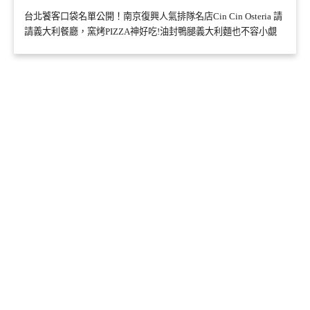
台北饕客口袋名單公開！南京復興人氣排隊名店Cin Cin Osteria 請
請義大利餐廳，窯烤PIZZA神好吃!油封鴨腿義大利麵也不容小覷