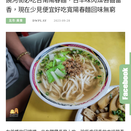
饒河街必吃台南陽春麵，古早味肉燥唇齒留
香，現在少見便宜好吃寬陽春麵回味無窮
北市-美食
DWPLAY
2023-09-28