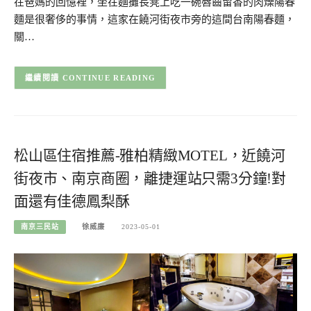
在爸媽的回憶裡，坐在麵攤長凳上吃一碗唇齒留香的肉燥陽春
麵是很奢侈的事情，這家在饒河街夜市旁的這間台南陽春麵，
關…
CONTINUE READING
松山區住宿推薦-雅柏精緻MOTEL，近饒河
街夜市、南京商圈，離捷運站只需3分鐘!對
面還有佳德鳳梨酥
南京三民站
徐威廉
2023-05-01