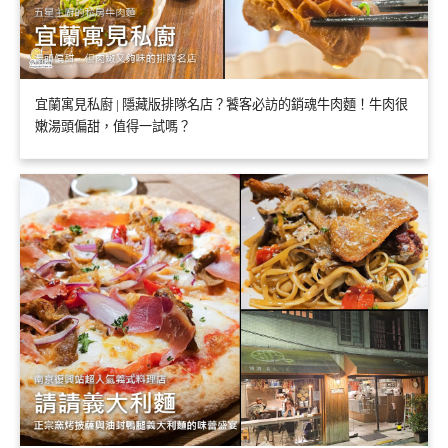
宜蘭寓見私廚 | 隱藏版排隊名店？饕客必訪的銷魂牛肉麵！牛肉很
嫩湯頭偏甜，值得一試嗎？