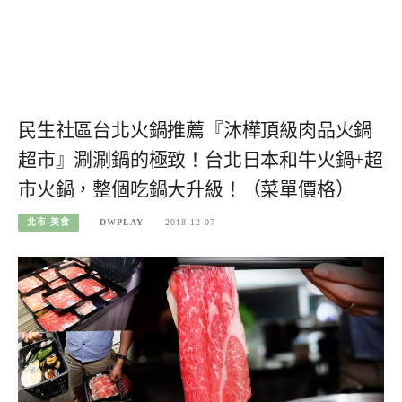
民生社區台北火鍋推薦『沐樺頂級肉品火鍋
超市』涮涮鍋的極致！台北日本和牛火鍋+超
市火鍋，整個吃鍋大升級！（菜單價格）
北市-美食
DWPLAY
2018-12-07