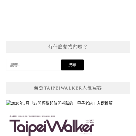
有什麼想找的嗎？
搜
尋
關
鍵
榮登TAIPEIWALKER人氣窩客
字: