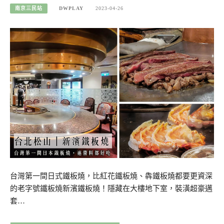
南京三民站
DWPLAY
2023-04-26
台灣第一間日式鐵板燒，比紅花鐵板燒、犇鐵板燒都要更資深
的老字號鐵板燒新濱鐵板燒！隱藏在大樓地下室，裝潢超豪邁
套…