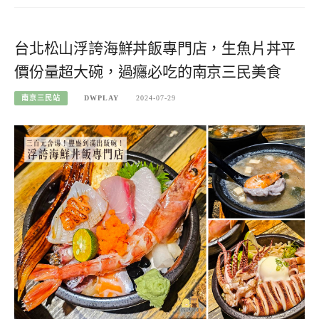
台北松山浮誇海鮮丼飯專門店，生魚片丼平
價份量超大碗，過癮必吃的南京三民美食
南京三民站
DWPLAY
2024-07-29