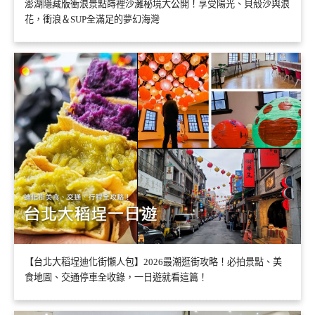
澎湖隱藏版衝浪景點嵵裡沙灘秘境大公開！享受陽光、貝殼沙與浪
花，衝浪＆SUP全滿足的夢幻海灣
【台北大稻埕迪化街懶人包】2026最潮逛街攻略！必拍景點、美
食地圖、交通停車全收錄，一日遊就看這篇！