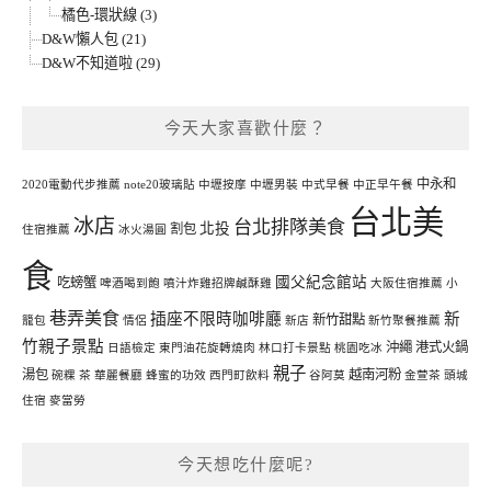
橘色-環狀線 (3)
D&W懶人包 (21)
D&W不知道啦 (29)
今天大家喜歡什麼？
中永和
2020電動代步推薦
note20玻璃貼
中壢按摩
中壢男裝
中式早餐
中正早午餐
台北美
冰店
台北排隊美食
北投
割包
住宿推薦
冰火湯圓
食
國父紀念館站
吃螃蟹
啤酒喝到飽
噴汁炸雞招牌鹹酥雞
大阪住宿推薦
小
巷弄美食
插座不限時咖啡廳
新
新竹甜點
籠包
情侶
新店
新竹聚餐推薦
竹親子景點
沖繩
港式火鍋
日語檢定
東門油花旋轉燒肉
林口打卡景點
桃園吃冰
親子
湯包
越南河粉
碗粿
茶
華麗餐廳
蜂蜜的功效
西門町飲料
谷阿莫
金萱茶
頭城
住宿
麥當勞
今天想吃什麼呢?