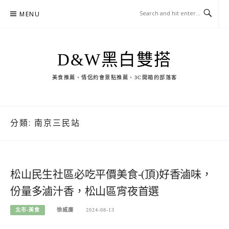
Skip
MENU
to
content
D&W黑白雙搭
美食推薦、情侶約會景點推薦、3C開箱的部落客
分類:
南京三民站
松山民生社區必吃平價美食-(頂)好香滷味，
份量多滷汁香，松山區宵夜首選
北市-美食
徐威廉
2024-08-13