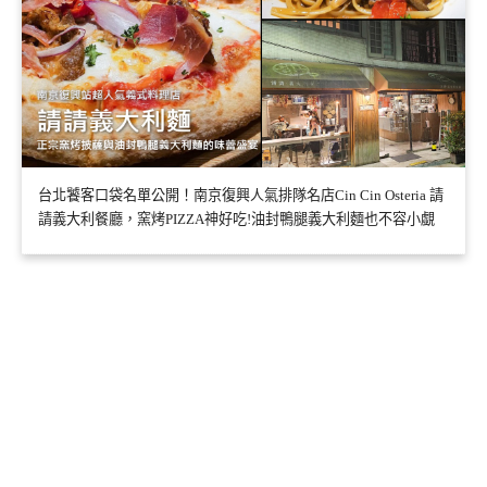
台北饕客口袋名單公開！南京復興人氣排隊名店Cin Cin Osteria 請
請義大利餐廳，窯烤PIZZA神好吃!油封鴨腿義大利麵也不容小覷