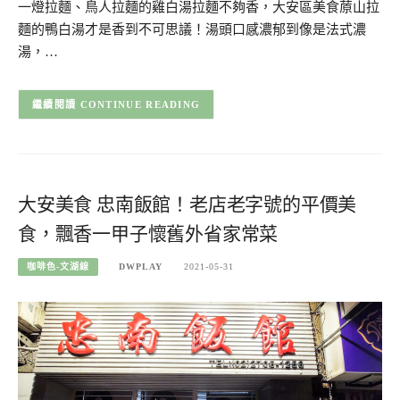
一燈拉麵、鳥人拉麵的雞白湯拉麵不夠香，大安區美食蒝山拉
麵的鴨白湯才是香到不可思議！湯頭口感濃郁到像是法式濃
湯，…
CONTINUE READING
大安美食 忠南飯館！老店老字號的平價美
食，飄香一甲子懷舊外省家常菜
咖啡色-文湖線
DWPLAY
2021-05-31