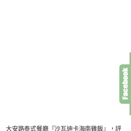
大安路泰式餐廳『沙瓦迪卡海南雞飯』，評