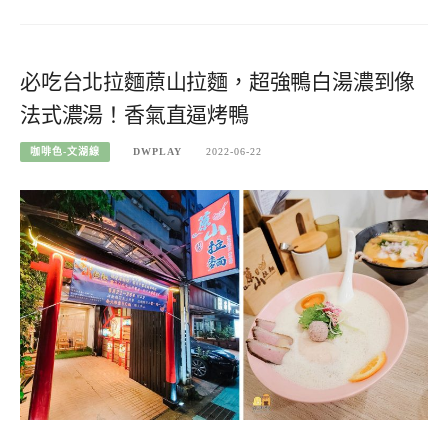
必吃台北拉麵蒝山拉麵，超強鴨白湯濃到像
法式濃湯！香氣直逼烤鴨
咖啡色-文湖線
DWPLAY
2022-06-22