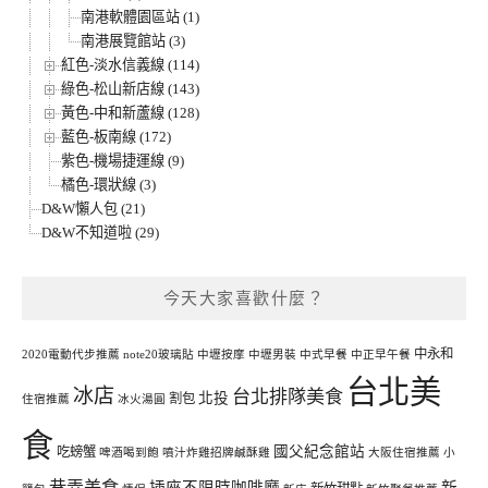
南港軟體園區站 (1)
南港展覽館站 (3)
紅色-淡水信義線 (114)
綠色-松山新店線 (143)
黃色-中和新蘆線 (128)
藍色-板南線 (172)
紫色-機場捷運線 (9)
橘色-環狀線 (3)
D&W懶人包 (21)
D&W不知道啦 (29)
今天大家喜歡什麼？
中永和
2020電動代步推薦
note20玻璃貼
中壢按摩
中壢男裝
中式早餐
中正早午餐
台北美
冰店
台北排隊美食
北投
割包
住宿推薦
冰火湯圓
食
國父紀念館站
吃螃蟹
啤酒喝到飽
噴汁炸雞招牌鹹酥雞
大阪住宿推薦
小
巷弄美食
插座不限時咖啡廳
新