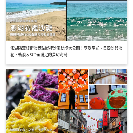
澎湖隱藏版衝浪景點嵵裡沙灘秘境大公開！享受陽光、貝殼沙與浪
花，衝浪＆SUP全滿足的夢幻海灣