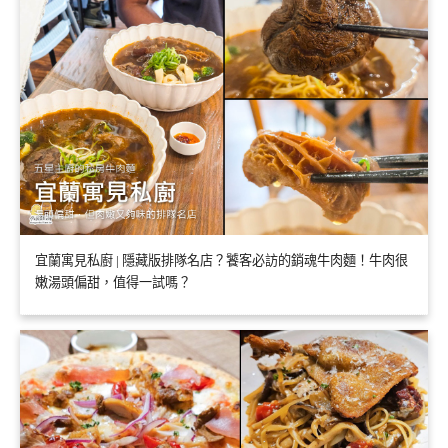
宜蘭寓見私廚 | 隱藏版排隊名店？饕客必訪的銷魂牛肉麵！牛肉很
嫩湯頭偏甜，值得一試嗎？