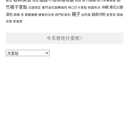
新竹甜點
籠包
情侶
新店
新竹聚餐推薦
竹親子景點
沖繩
港式火鍋
日語檢定
東門油花旋轉燒肉
林口打卡景點
桃園吃冰
親子
湯包
越南河粉
碗粿
茶
華麗餐廳
蜂蜜的功效
西門町飲料
谷阿莫
金萱茶
頭城
住宿
麥當勞
今天想吃什麼呢?
今
天
想
吃
什
麼
呢?