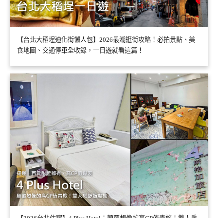
【台北大稻埕迪化街懶人包】2026最潮逛街攻略！必拍景點、美
食地圖、交通停車全收錄，一日遊就看這篇！