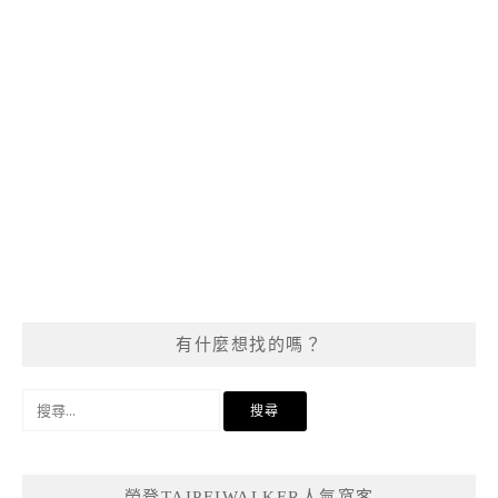
有什麼想找的嗎？
搜
尋
關
鍵
榮登TAIPEIWALKER人氣窩客
字: