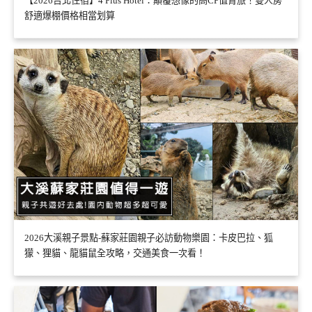
【2026台北住宿】4 Plus Hotel：顛覆想像的高CP值青旅！雙人房
舒適爆棚價格相當划算
2026大溪親子景點-蘇家莊園親子必訪動物樂園：卡皮巴拉、狐
獴、狸貓、龍貓鼠全攻略，交通美食一次看！