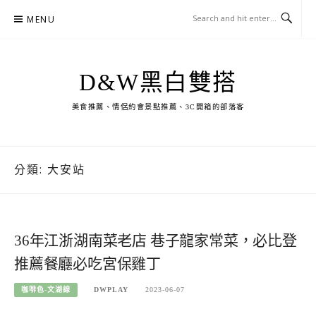
Skip
MENU
to
content
D&W黑白雙搭
美食推薦、情侶約會景點推薦、3C開箱的部落客
分類:
大安站
36年江浙湖南菜老店 巷子龍家常菜，必比登
推薦餐廳必吃宮保雞丁
咖啡色-文湖線
DWPLAY
2023-06-07