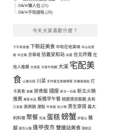
D&W懶人包 (21)
D&W不知道啦 (29)
今天大家喜歡什麼？
下新莊美食
中和在地美味
下午茶食譜
中山站燙
信義安和站
台北炸雞
京華城
在
髮
中正路
出國
宅配美
大溪
地人推薦
大安區
大安牛肉麵
食
川菜
打
山東水餃
手作愛玉蒟蒻檸檬
手機玻璃貼
插座
排骨飯
新北火鍋
卡美食
拿鐵
新北一日遊
推薦
板橋早午餐
桃園情侶餐廳
永和
東區冰品
男生穿搭
涮涮鍋
港點
義大
江浙菜
牛丼飯
玩小物
螃蟹
蛋糕
聚餐
豬
利料理
花海
許留山
逢甲夜市
雙連站美食
腳
超市火鍋
頭前庄