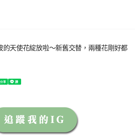
二波的天使花綻放啦～新舊交替，兩種花剛好都