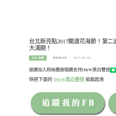
台北新亮點2017關渡花海節！第
大滿開！
DWPLAY
2017-09-28
北市-玩樂
按讚加入粉絲團
按個讚支持D&W黑白雙搭
快把下面的
D&W黑白雙搭
追蹤起來