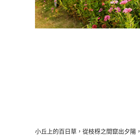
小丘上的百日草，從枝枒之間竄出夕陽