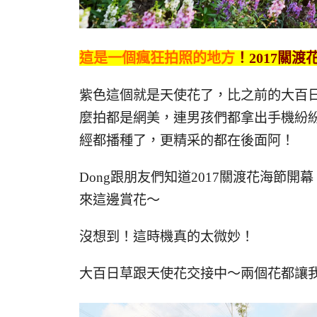
這是一個瘋狂拍照的地方
！2017關渡
紫色這個就是天使花了，比之前的大百
麼拍都是網美，連男孩們都拿出手機紛
經都播種了，更精采的都在後面阿！
Dong跟朋友們知道2017關渡花海節
來這邊賞花～
沒想到！這時機真的太微妙！
大百日草跟天使花交接中～兩個花都讓