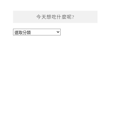
今天想吃什麼呢?
今
天
想
吃
什
麼
呢?