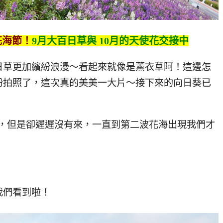
花海節！
9月大百日草與 10月的天使花交接中
日草更加繽紛浪漫～看起來就像是薰衣草阿！這邊怎
紛拍照了，這次真的美美一大片～接下來的向日葵已
開幕，但是卻遲遲沒有來，一直到第二波花海出現我們才
我們看到啦！