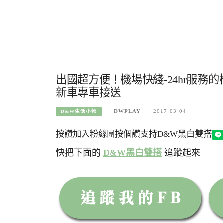
出國超方便！機場快綫-24hr服務
新車專車接送
DWPLAY
2017-03-04
D&W生活小物
按讚加入粉絲團
按個讚支持D&W黑白雙搭
快把下面的
D&W黑白雙搭
追蹤起來