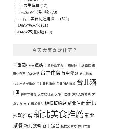
男生玩具 (12)
D&W生活小物 (73)
---台北美食捷運地圖--- (521)
D&W懶人包 (21)
D&W不知道啦 (29)
今天大家喜歡什麼？
三重國小捷運站
中和排隊美食
中和餐廳
中壢燒烤
健
台中住宿
台中餐廳
康小教室
內湖酒吧
台北婚戒
台北酒
台北居酒屋推薦
台北日料推薦
台北調酒推薦
吧
善導寺美食
大安咖啡廳
大溪一日遊
好男人理容院
客
新北
捷運板橋站
新北住宿
家美食
布丁
廢墟景點
新北美食推薦
拉麵推薦
新北
聚餐
新北飲料
新手露營
板橋火車站
林口牛排