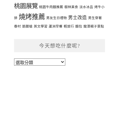
桃園展覽
桃園牛肉麵推薦
樹林美食
淡水冰品
烤牛小
燒烤推薦
男士改造
排
男友生日禮物
男生穿著
眷村
筋膜槍
英文學習
蘆洲早餐
輕旅行
麵包
龍潭親子景點
今天想吃什麼呢?
今
天
想
吃
什
麼
呢?