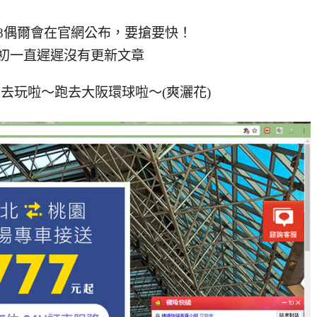
18偶爾會在官網公布，要搶要快！
月初一直遲遲沒有更新文章
國去玩啦～跑去大阪環球啦～(爽灑花)