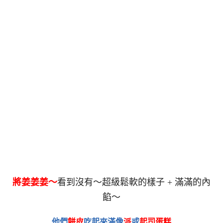
將姜姜姜～
看到沒有～超級鬆軟的樣子 + 滿滿的內
餡～
他們
餅皮
吃起來滿像
派
或
起司蛋糕