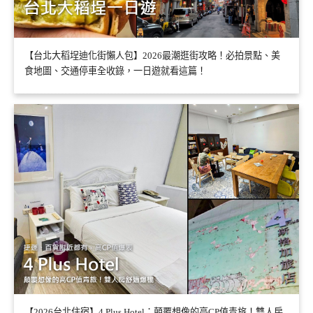
【台北大稻埕迪化街懶人包】2026最潮逛街攻略！必拍景點、美
食地圖、交通停車全收錄，一日遊就看這篇！
【2026台北住宿】4 Plus Hotel：顛覆想像的高CP值青旅！雙人房