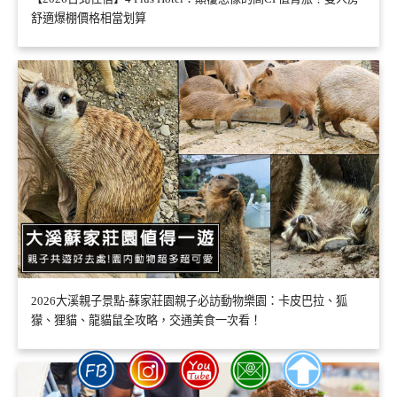
舒適爆棚價格相當划算
2026大溪親子景點-蘇家莊園親子必訪動物樂園：卡皮巴拉、狐
獴、狸貓、龍貓鼠全攻略，交通美食一次看！