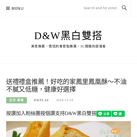
Skip
MENU
to
content
D&W黑白雙搭
美食推薦、情侶約會景點推薦、3C開箱的部落客
送禮禮盒推薦！好吃的家鳳里鳳凰酥～不油
不膩又低糖，健康好選擇
北市-美食
DWPLAY
2016-11-19
按讚加入粉絲團
按個讚支持D&W黑白雙搭