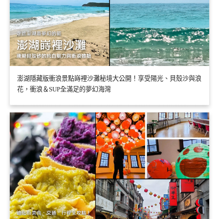
澎湖隱藏版衝浪景點嵵裡沙灘秘境大公開！享受陽光、貝殼沙與浪
花，衝浪＆SUP全滿足的夢幻海灣