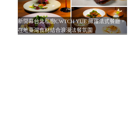
新開幕台北私廚CWTCH YUE 擁躍法式餐廳，
在地臺灣食材結合浪漫法餐氛圍