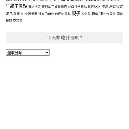
竹親子景點
沖繩
港式火鍋
日語檢定
東門油花旋轉燒肉
林口打卡景點
桃園吃冰
親子
湯包
越南河粉
碗粿
茶
華麗餐廳
蜂蜜的功效
西門町飲料
谷阿莫
金萱茶
頭城
住宿
麥當勞
今天想吃什麼呢?
今
天
想
吃
什
麼
呢?