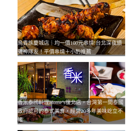
鳥貴族慶城店｜均一價100元串燒!台北深夜續
攤神隊友！平價串燒＋小酌推薦
香米泰國料理Home’s復北店，台灣第一間泰國
政府認可的泰式美食，經營20多年美味屹立不
搖