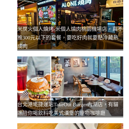
米炭火個人燒烤-米個人燒肉桃園機場店，真不
推300元以下的套餐，要吃好肉就要點冷藏熟
成肉
台北港墘捷運站TakeOut Burger內湖店，有貓
咪陪你喝飲料吃美式漢堡的寵物咖啡廳