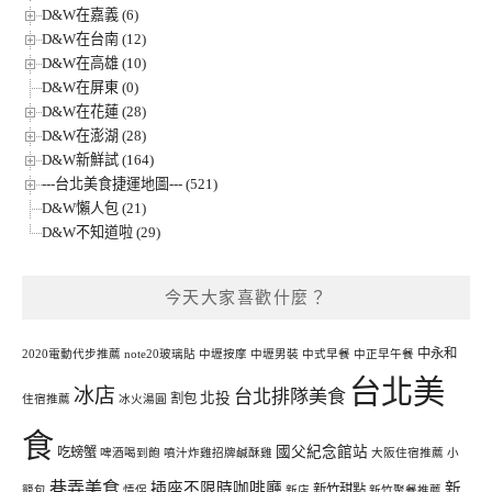
D&W在嘉義 (6)
D&W在台南 (12)
D&W在高雄 (10)
D&W在屏東 (0)
D&W在花蓮 (28)
D&W在澎湖 (28)
D&W新鮮試 (164)
---台北美食捷運地圖--- (521)
D&W懶人包 (21)
D&W不知道啦 (29)
今天大家喜歡什麼？
中永和
2020電動代步推薦
note20玻璃貼
中壢按摩
中壢男裝
中式早餐
中正早午餐
台北美
冰店
台北排隊美食
北投
割包
住宿推薦
冰火湯圓
食
國父紀念館站
吃螃蟹
啤酒喝到飽
噴汁炸雞招牌鹹酥雞
大阪住宿推薦
小
巷弄美食
插座不限時咖啡廳
新
新竹甜點
籠包
情侶
新店
新竹聚餐推薦