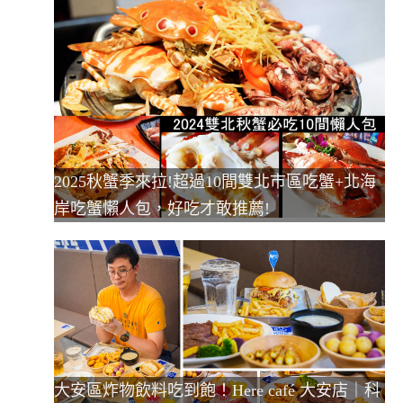
2025秋蟹季來拉!超過10間雙北市區吃蟹+北海
岸吃蟹懶人包，好吃才敢推薦!
大安區炸物飲料吃到飽！Here café 大安店｜科