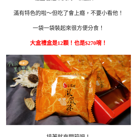
滿有特色的啦～但吃了會上癮，不要小看他！
一袋一袋裝起來很方便分食！
大盒禮盒是12顆！也是$270唷！
接著就來開箱吧！