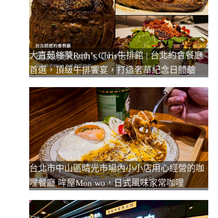
大直茹絲葵Ruth’s Chris牛排館 | 台北約會餐廳
首選，頂級牛排饗宴，打造奢華紀念日體驗
台北市中山區晴光市場內小小店用心經營的咖
哩餐廳 哞屋Mon wo，日式風味家常咖哩