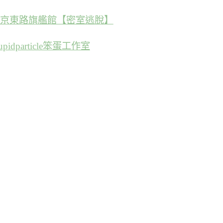
京東路旗艦館【密室逃脫】
tupidparticle笨蛋工作室