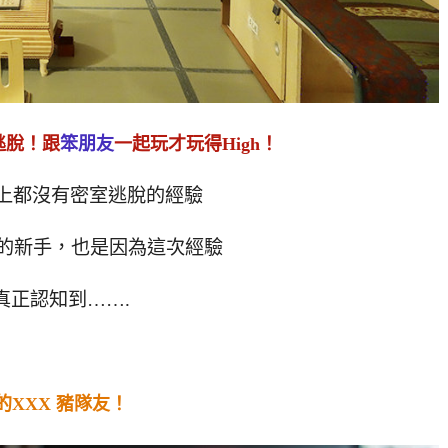
逃脫！跟
笨朋友
一起玩才玩得High！
以上都沒有密室逃脫的經驗
的新手，也是因為這次經驗
真正認知到…….
的XXX 豬隊友！