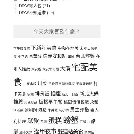
D&W懶人包 (21)
D&W不知道啦 (29)
今天大家喜歡什麼？
下新莊美食
中和在地美味
下午茶食譜
中山站燙
信義安和站
台北炸雞
京華城
在
髮
中正路
出國
宅配美
大溪
地人推薦
大安區
大安牛肉麵
食
川菜
打
山東水餃
手作愛玉蒟蒻檸檬
手機玻璃貼
插座
排骨飯
新北火鍋
卡美食
拿鐵
新北一日遊
推薦
板橋早午餐
桃園情侶餐廳
永和
東區冰品
男生穿搭
涮涮鍋
港點
義大
江浙菜
牛丼飯
玩小物
螃蟹
蛋糕
聚餐
豬
利料理
花海
許留山
逢甲夜市
雙連站美食
腳
超市火鍋
頭前庄