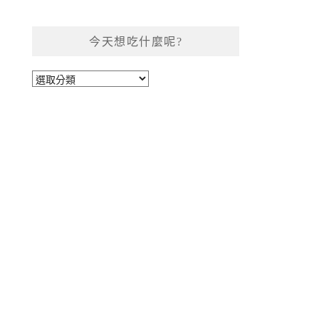
今天想吃什麼呢?
今
天
想
吃
什
麼
呢?