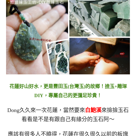
花蓮好山好水，更是豐田玉(台灣玉)的故鄉！撿玉+雕琢
DIY，專屬自己的更彌足珍貴！
Dong久久來一次花蓮，當然要來
白鮑溪
來撿撿玉石
看看是不是有跟自己有緣分的玉石阿～
應該有很多人不曉得，花蓮在很久很久以前的板塊