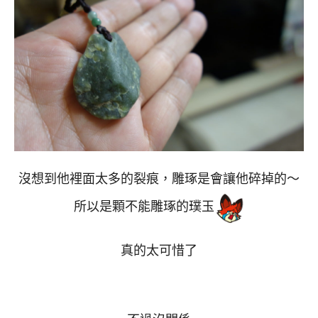
沒想到他裡面太多的裂痕，雕琢是會讓他碎掉的～
所以是顆不能雕琢的璞玉
真的太可惜了