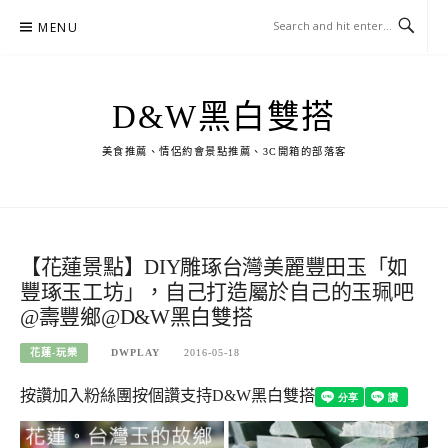
Skip
MENU
to
content
D&W黑白雙搭
美食推薦、情侶約會景點推薦、3C開箱的部落客
【花蓮景點】DIY雕琢台灣美麗豐田玉「如
豐琢玉工坊」，自己打造屬於自己的玉珮吧
@壽豐鄉@D&W黑白雙搭
花蓮-玩樂
DWPLAY
2016-05-18
按讚加入粉絲團
按個讚支持D&W黑白雙搭