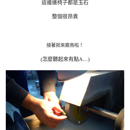
這邊連椅子都是玉石
整個很昂貴
接著就來磨鳥啦！
(怎麼聽起來有點A…)