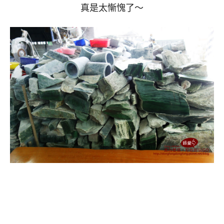
真是太慚愧了～