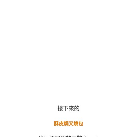
接下來的
酥皮焗叉燒包