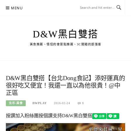
Skip
MENU
to
content
D&W黑白雙搭
美食推薦、情侶約會景點推薦、3C開箱的部落客
D&W黑白雙搭【台北Dong食記】添好運真的
很好吃又便宜！我還一直以為他很貴！@中
正區
北市-美食
DWPLAY
2016-02-24
1
按讚加入粉絲團
按個讚支持D&W黑白雙搭