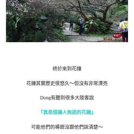
終於來到花鐘
花鐘其實歷史很悠久～但沒有非常漂亮
Dong有聽到很多大陸客說
『真是個讓人無語的花鐘』
可能他們的導遊沒跟他們說清楚～