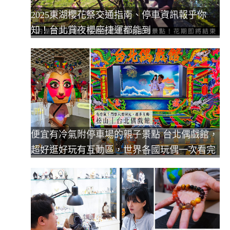
2025東湖櫻花祭交通指南、停車資訊報乎你
知！台北賞夜櫻座捷運都能到
便宜有冷氣附停車場的親子景點 台北偶戲館，
超好逛好玩有互動區，世界各國玩偶一次看完