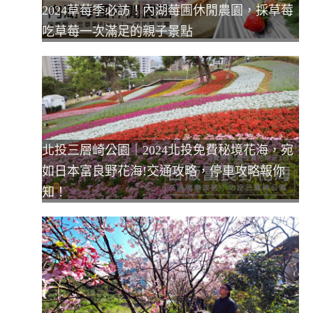
2024草莓季必訪！內湖莓圃休閒農園，採草莓
吃草莓一次滿足的親子景點
北投三層崎公園｜2024北投免費秘境花海，宛
如日本富良野花海!交通攻略，停車攻略報你
知！