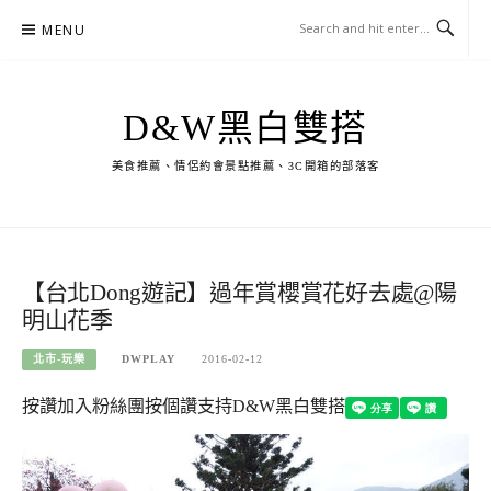
Skip
MENU
to
content
D&W黑白雙搭
美食推薦、情侶約會景點推薦、3C開箱的部落客
【台北Dong遊記】過年賞櫻賞花好去處@陽
明山花季
北市-玩樂
DWPLAY
2016-02-12
按讚加入粉絲團
按個讚支持D&W黑白雙搭