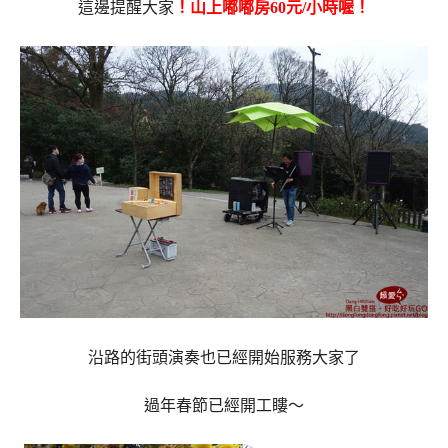
這邊提醒大家
！山上嘟嘟房60元/小時喔！
沿路的街頭演奏也已經開始服務大家了
過年春節已經開工瞜～