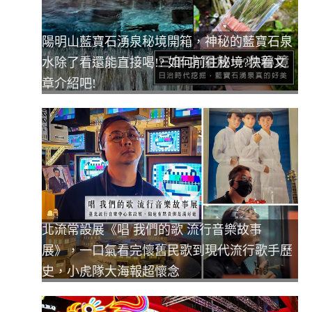
陽明山藍寶石湧泉秘境開箱，神秘的藍寶石泉
水除了看還能直接喝!? 如何前往秘境?快看文
章介紹吧!
北流常設展《唱 我們的歌 流行音樂故事
展》，一口氣看完懷舊民歌到現代流行歌手歷
史，小虎隊大海報超懷念