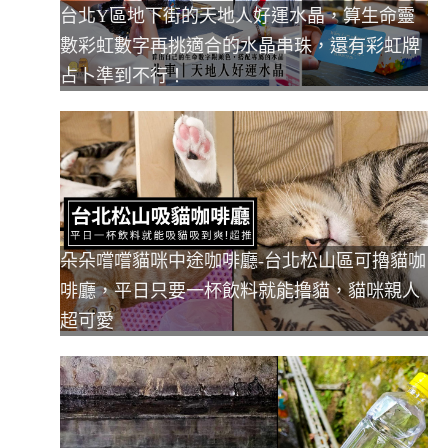
台北Y區地下街的天地人好運水晶，算生命靈
數彩虹數字再挑適合的水晶串珠，還有彩虹牌
占卜準到不行！
朵朵嚐嚐貓咪中途咖啡廳-台北松山區可擼貓咖
啡廳，平日只要一杯飲料就能撸貓，貓咪親人
超可愛