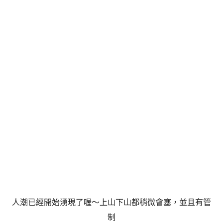
人潮已經開始湧現了喔～上山下山都稍微會塞，並且有管
制