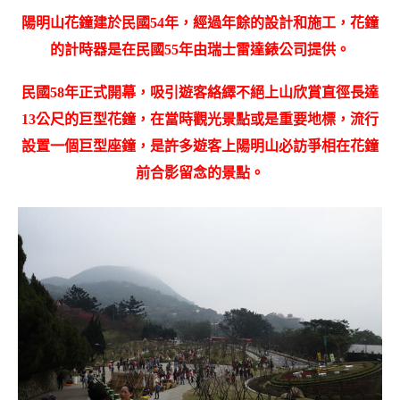
陽明山花鐘建於民國54年，經過年餘的設計和施工，花鐘
的計時器是在民國55年由瑞士雷達錶公司提供。
民國58年正式開幕，吸引遊客絡繹不絕上山欣賞直徑長達
13公尺的巨型花鐘，在當時觀光景點或是重要地標，流行
設置一個巨型座鐘，是許多遊客上陽明山必訪爭相在花鐘
前合影留念的景點。