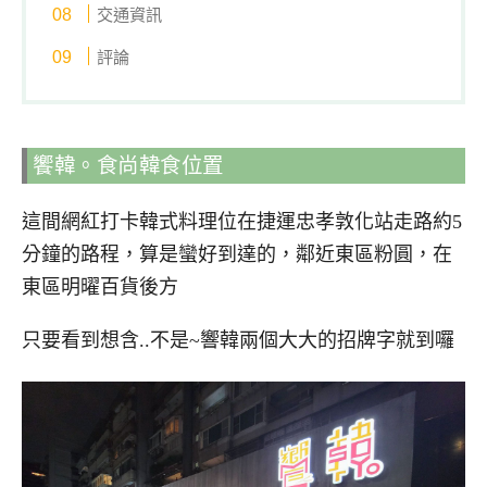
交通資訊
評論
饗韓。食尚韓食位置
這間網紅打卡韓式料理位在捷運忠孝敦化站走路約5
分鐘的路程，算是蠻好到達的，鄰近東區粉圓，在
東區明曜百貨後方
只要看到想含..不是~響韓兩個大大的招牌字就到囉