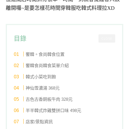
離開囉~是要怎樣花時間穿韓服吃韓式料理拉XD
目錄
CLOSE
饗韓。食尚韓食位置
饗韓食尚韓食菜單介紹
韓式小菜吃到飽
神仙雪濃湯 368元
古色古香銅板牛肉 328元
半半韓式炸雞雙拼口味 498元
店家/景點資訊