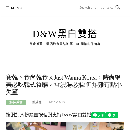
Skip
MENU
to
content
D&W黑白雙搭
美食推薦、情侶約會景點推薦、3C開箱的部落客
饗韓。食尚韓食ｘJust Wanna Korea，時尚網
美必吃韓式餐廳，雪濃湯必推!但炸雞有點小
失望
北市-美食
徐威廉
2023-06-15
按讚加入粉絲團
按個讚支持D&W黑白雙搭