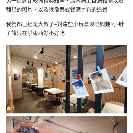
另一區就比較溫柔典雅些，店內牆上掛滿韓劇以及
韓星的照片，以及很像泰式餐廳才有的造景
我們都已經是大叔了~對這些小玩意沒啥興趣阿~肚
子餓只在乎東西好不好吃