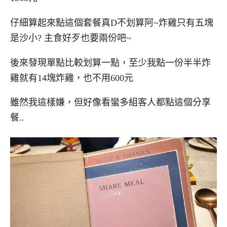
仔細算起來點這個套餐真D不划算阿~炸雞只有五塊
是沙小? 主食好歹也要兩份吧~
後來發現單點比較划算一點，至少我點一份半半炸
雞就有14塊炸雞，也不用600元
雖然我這樣嫌，但好像看蠻多組客人都點這個分享
餐..