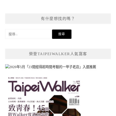
有什麼想找的嗎？
搜
尋
關
鍵
榮登TAIPEIWALKER人氣窩客
字: