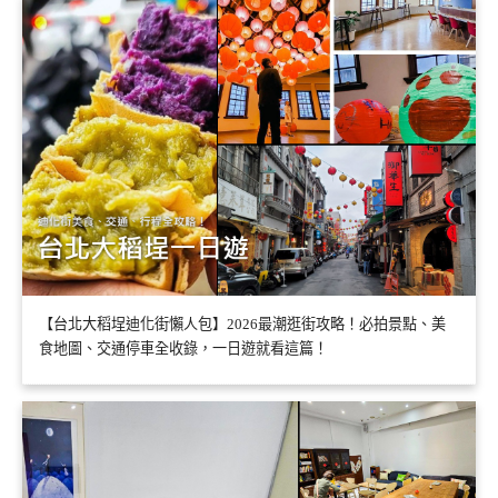
【台北大稻埕迪化街懶人包】2026最潮逛街攻略！必拍景點、美
食地圖、交通停車全收錄，一日遊就看這篇！