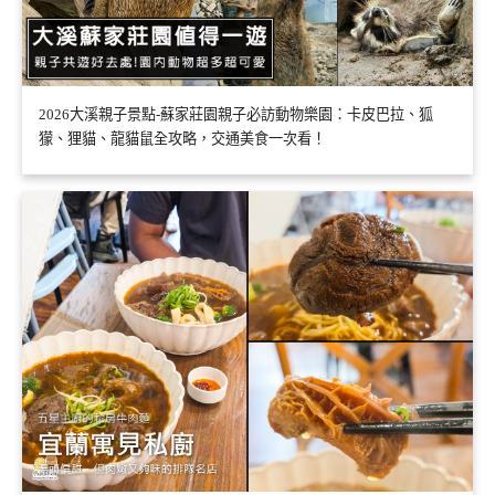
2026大溪親子景點-蘇家莊園親子必訪動物樂園：卡皮巴拉、狐
獴、狸貓、龍貓鼠全攻略，交通美食一次看！