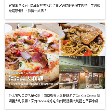
宜蘭寓見私廚 | 隱藏版排隊名店？饕客必訪的銷魂牛肉麵！牛肉很
嫩湯頭偏甜，值得一試嗎？
台北饕客口袋名單公開！南京復興人氣排隊名店Cin Cin Osteria 請
請義大利餐廳，窯烤PIZZA神好吃!油封鴨腿義大利麵也不容小覷