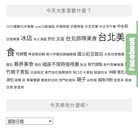
今天大家喜歡什麼？
中永和
2020電動代步推薦
note20玻璃貼
中壢按摩
中壢男裝
中式早餐
中正早午餐
台北美
冰店
台北排隊美食
北投
割包
住宿推薦
冰火湯圓
食
國父紀念館站
吃螃蟹
啤酒喝到飽
噴汁炸雞招牌鹹酥雞
大阪住宿推薦
小
巷弄美食
插座不限時咖啡廳
新
新竹甜點
籠包
情侶
新店
新竹聚餐推薦
竹親子景點
沖繩
港式火鍋
日語檢定
東門油花旋轉燒肉
林口打卡景點
桃園吃冰
親子
湯包
越南河粉
碗粿
茶
華麗餐廳
蜂蜜的功效
西門町飲料
谷阿莫
金萱茶
頭城
住宿
麥當勞
今天想吃什麼呢?
今
天
想