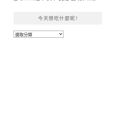
今天想吃什麼呢?
今
天
想
吃
什
麼
呢?