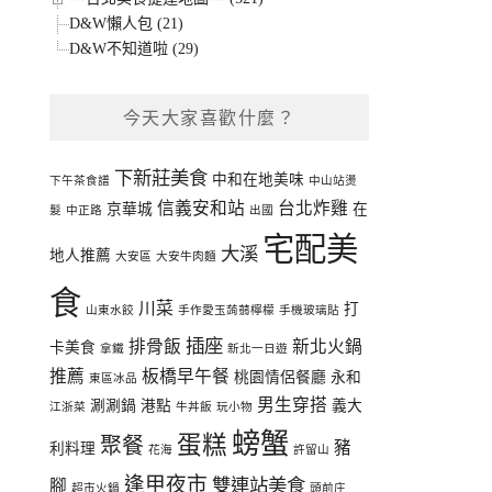
D&W懶人包 (21)
D&W不知道啦 (29)
今天大家喜歡什麼？
下新莊美食
中和在地美味
下午茶食譜
中山站燙
信義安和站
台北炸雞
京華城
在
髮
中正路
出國
宅配美
大溪
地人推薦
大安區
大安牛肉麵
食
川菜
打
山東水餃
手作愛玉蒟蒻檸檬
手機玻璃貼
插座
排骨飯
新北火鍋
卡美食
拿鐵
新北一日遊
推薦
板橋早午餐
桃園情侶餐廳
永和
東區冰品
男生穿搭
涮涮鍋
港點
義大
江浙菜
牛丼飯
玩小物
螃蟹
蛋糕
聚餐
豬
利料理
花海
許留山
逢甲夜市
雙連站美食
腳
超市火鍋
頭前庄