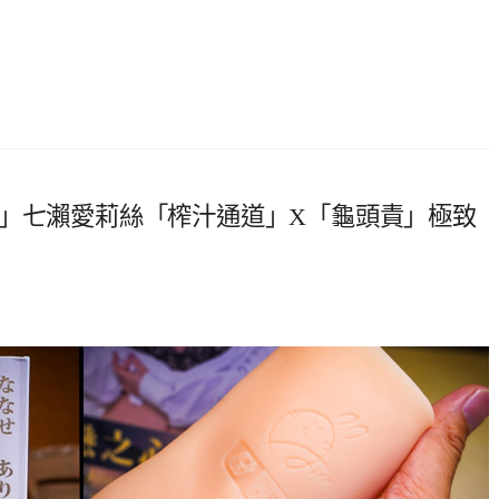
心」七瀨愛莉絲「榨汁通道」X「龜頭責」極致