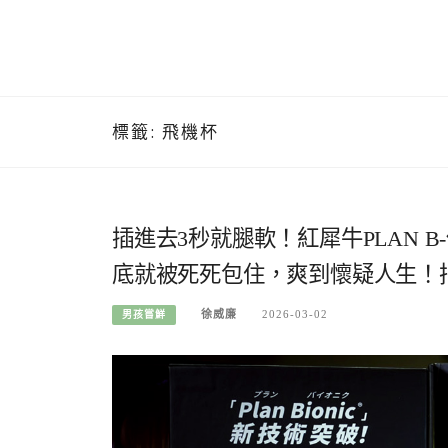
標籤:
飛機杯
插進去3秒就腿軟！紅犀牛PLAN 
底就被死死包住，爽到懷疑人生！
徐威廉
2026-03-02
男孩嘗鮮