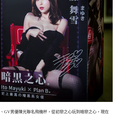
女優、GV男優陳光聯名飛機杯，從初戀之心玩到暗戀之心，現在