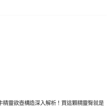
犀牛精靈欲壺構造深入解析！買這顆精靈臀就是