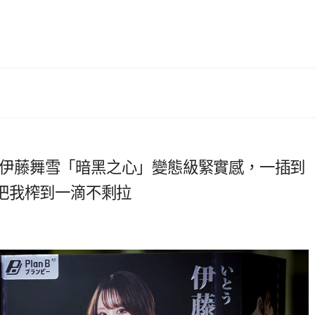
B-伊藤舞雪「暗黑之心」變態級緊實感，一插到
把我榨到一滴不剩拉