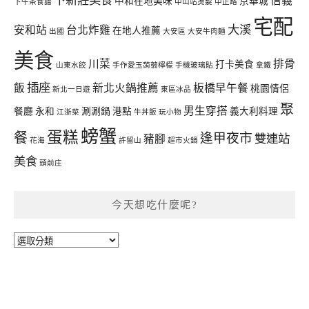
下新莊美食
信義
中和在地美味
京華城
下午茶食譜
中山站燙髮
中正路
宅配
大溪
安和站
台北炸雞
在地人推薦
出國
大安區
大安牛肉麵
美食
川菜
排骨
打卡美食
山東水餃
手作愛玉蒟蒻檸檬
手機玻璃貼
拿鐵
插座
飯
新北火鍋推薦
板橋早午餐
桃園情侶
新北一日遊
東區冰品
聚
男生穿搭
餐廳
永和
涮涮鍋
港點
義大利料理
江浙菜
牛丼飯
玩小物
螃蟹
蛋糕
餐
逢甲夜市
雙連站
豬腳
花海
許留山
超市火鍋
美食
頭前庄
今天想吃什麼呢?
今
天
想
吃
什