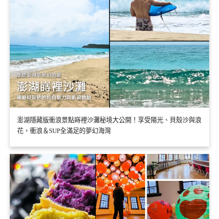
澎湖隱藏版衝浪景點嵵裡沙灘秘境大公開！享受陽光、貝殼沙與浪
花，衝浪＆SUP全滿足的夢幻海灣