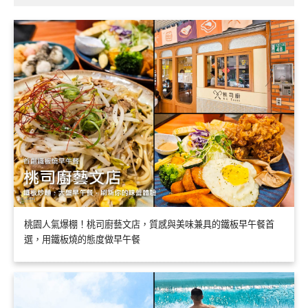
桃園人氣爆棚！桃司廚藝文店，質感與美味兼具的鐵板早午餐首
選，用鐵板燒的態度做早午餐