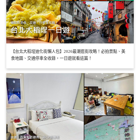
【台北大稻埕迪化街懶人包】2026最潮逛街攻略！必拍景點、美
食地圖、交通停車全收錄，一日遊就看這篇！