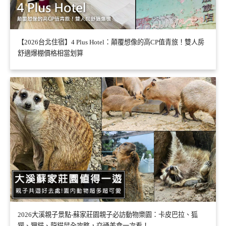
【2026台北住宿】4 Plus Hotel：顛覆想像的高CP值青旅！雙人房
舒適爆棚價格相當划算
2026大溪親子景點-蘇家莊園親子必訪動物樂園：卡皮巴拉、狐
獴、狸貓、龍貓鼠全攻略，交通美食一次看！