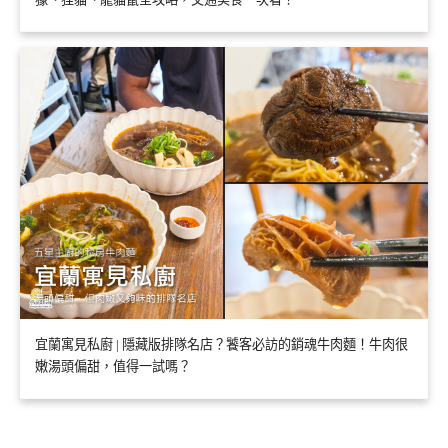
宜蘭寓見私廚 | 隱藏版排隊名店？饕客必訪的銷魂牛肉麵！牛肉很
嫩湯頭偏甜，值得一試嗎？