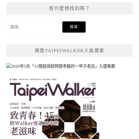
有什麼想找的嗎？
搜
尋
關
鍵
榮登TAIPEIWALKER人氣窩客
字: