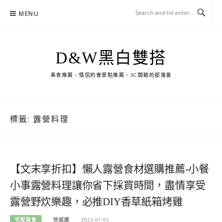
Skip
MENU
to
content
D&W黑白雙搭
美食推薦、情侶約會景點推薦、3C開箱的部落客
標籤:
露營料理
【文末享折扣】懶人露營食材選購推薦-小餐
小事露營料理讓你省下採買時間，盡情享受
露營野炊樂趣，必推DIY香草紙箱烤雞
宅配美食
徐威廉
2023-07-03