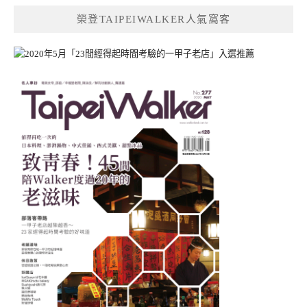
鍵
榮登TAIPEIWALKER人氣窩客
字: