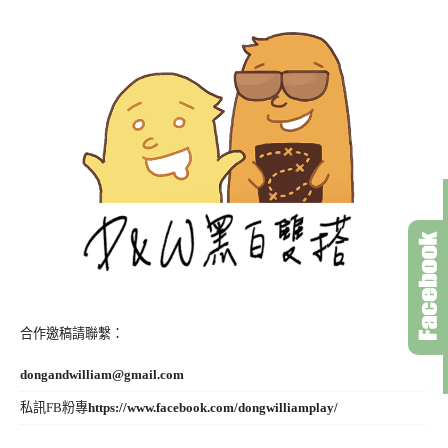
合作邀稿請聯繫：
dongandwilliam@gmail.com
私訊FB粉專
https://www.facebook.com/dongwilliamplay/