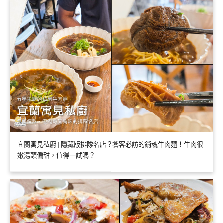
宜蘭寓見私廚 | 隱藏版排隊名店？饕客必訪的銷魂牛肉麵！牛肉很
嫩湯頭偏甜，值得一試嗎？