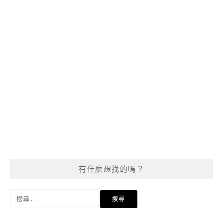
有什麼想找的嗎？
搜
尋
關