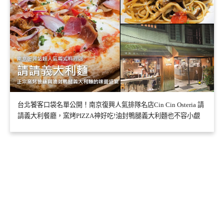
台北饕客口袋名單公開！南京復興人氣排隊名店Cin Cin Osteria 請
請義大利餐廳，窯烤PIZZA神好吃!油封鴨腿義大利麵也不容小覷