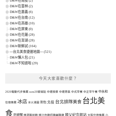
D&W在南投 (2)
D&W在雲林 (2)
D&W在嘉義 (6)
D&W在台南 (12)
D&W在高雄 (10)
D&W在屏東 (0)
D&W在花蓮 (28)
D&W在澎湖 (28)
D&W新鮮試 (164)
---台北美食捷運地圖--- (521)
D&W懶人包 (21)
D&W不知道啦 (29)
今天大家喜歡什麼？
中永和
2020電動代步推薦
note20玻璃貼
中壢按摩
中壢男裝
中式早餐
中正早午餐
台北美
冰店
台北排隊美食
北投
割包
住宿推薦
冰火湯圓
食
國父紀念館站
吃螃蟹
啤酒喝到飽
噴汁炸雞招牌鹹酥雞
大阪住宿推薦
小