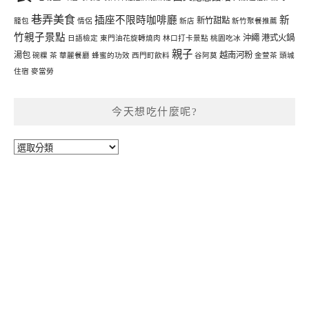
巷弄美食
插座不限時咖啡廳
新
新竹甜點
籠包
情侶
新店
新竹聚餐推薦
竹親子景點
沖繩
港式火鍋
日語檢定
東門油花旋轉燒肉
林口打卡景點
桃園吃冰
親子
湯包
越南河粉
碗粿
茶
華麗餐廳
蜂蜜的功效
西門町飲料
谷阿莫
金萱茶
頭城
住宿
麥當勞
今天想吃什麼呢?
今
天
想
吃
什
麼
呢?