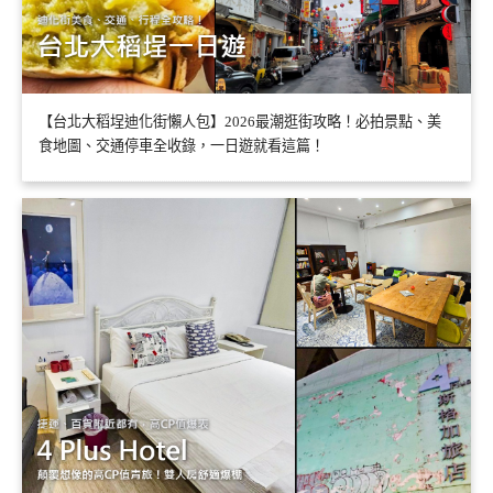
【台北大稻埕迪化街懶人包】2026最潮逛街攻略！必拍景點、美
食地圖、交通停車全收錄，一日遊就看這篇！