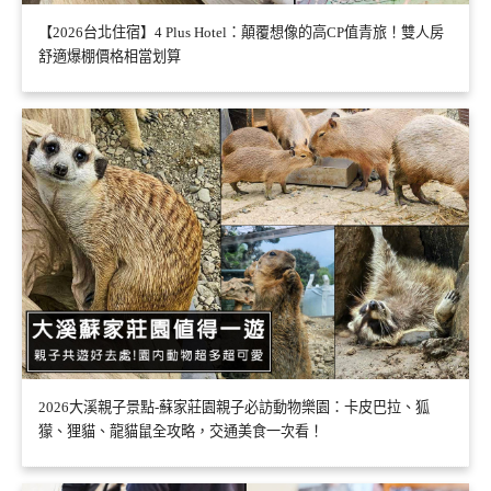
【2026台北住宿】4 Plus Hotel：顛覆想像的高CP值青旅！雙人房
舒適爆棚價格相當划算
2026大溪親子景點-蘇家莊園親子必訪動物樂園：卡皮巴拉、狐
獴、狸貓、龍貓鼠全攻略，交通美食一次看！