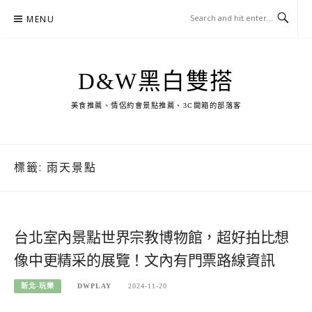
Skip
MENU
to
content
D&W黑白雙搭
美食推薦、情侶約會景點推薦、3C開箱的部落客
標籤:
雨天景點
台北室內景點世界宗教博物館，超好拍比想
像中更精采的展覽！文內有門票路線資訊
新北-玩樂
DWPLAY
2024-11-20