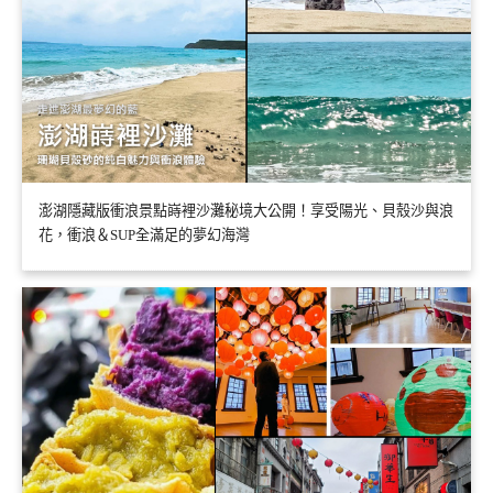
澎湖隱藏版衝浪景點嵵裡沙灘秘境大公開！享受陽光、貝殼沙與浪
花，衝浪＆SUP全滿足的夢幻海灣